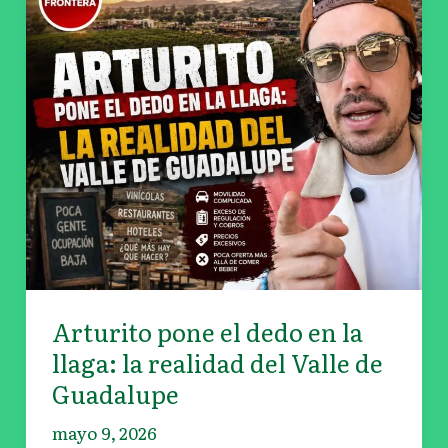
dedo
en
la
llaga:
la
realidad
del Valle
de
Guadalupe
Arturito pone el dedo en la
llaga: la realidad del Valle de
Guadalupe
mayo 9, 2026