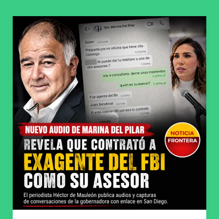
Nuevo
audio
de
Marina
del
Pilar
difundido
este
lunes
revela
que
contrató
a
un
exagente