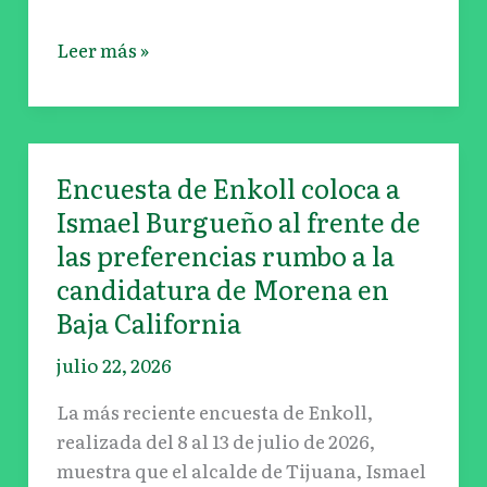
Leer más »
Encuesta de Enkoll coloca a
Encuesta
de
Ismael Burgueño al frente de
Enkoll
las preferencias rumbo a la
coloca
candidatura de Morena en
a
Baja California
Ismael
Burgueño
julio 22, 2026
al
La más reciente encuesta de Enkoll,
frente
realizada del 8 al 13 de julio de 2026,
de
muestra que el alcalde de Tijuana, Ismael
las