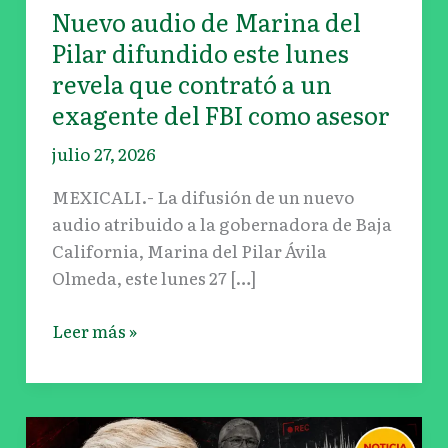
del
Nuevo audio de Marina del
FBI
Pilar difundido este lunes
como
revela que contrató a un
asesor
exagente del FBI como asesor
julio 27, 2026
MEXICALI.- La difusión de un nuevo
audio atribuido a la gobernadora de Baja
California, Marina del Pilar Ávila
Olmeda, este lunes 27 […]
Leer más »
Jaime