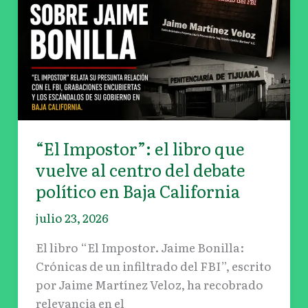
del
debate
político
en
Baja
California
“El Impostor”: el libro que
vuelve al centro del debate
político en Baja California
julio 23, 2026
El libro “El Impostor. Jaime Bonilla:
Crónicas de un infiltrado del FBI”, escrito
por Jaime Martínez Veloz, ha recobrado
relevancia en el