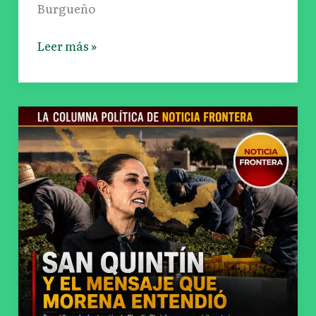
Burgueño
preferencias
rumbo
Leer más »
a
la
candidatura
de
La
Morena
lección
en
de
Baja
San
California
Quintín