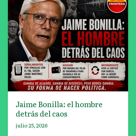
Bonilla:
el
hombre
detrás
del
caos
Jaime Bonilla: el hombre
detrás del caos
julio 25, 2026