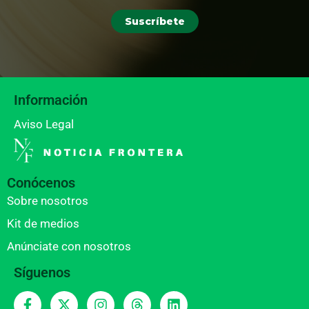
Suscríbete
Información
Aviso Legal
Conócenos
Sobre nosotros
Kit de medios
Anúnciate con nosotros
Síguenos
F
X
I
T
L