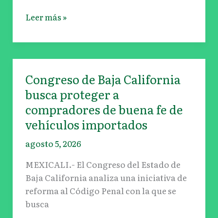
Leer más »
Congreso de Baja California
Congreso
de
busca proteger a
Baja
compradores de buena fe de
California
vehículos importados
busca
proteger
agosto 5, 2026
a
MEXICALI.- El Congreso del Estado de
compradores
Baja California analiza una iniciativa de
de
reforma al Código Penal con la que se
buena
busca
fe