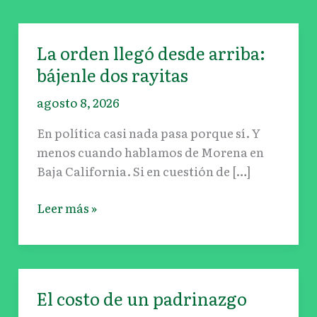
La orden llegó desde arriba:
La
orden
bájenle dos rayitas
llegó
agosto 8, 2026
desde
arriba:
En política casi nada pasa porque sí. Y
bájenle
menos cuando hablamos de Morena en
dos
Baja California. Si en cuestión de […]
rayitas
Leer más »
El costo de un padrinazgo
El
costo