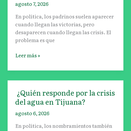
agosto 7, 2026
de
un
En política, los padrinos suelen aparecer
padrinazgo
cuando llegan las victorias, pero
desaparecen cuando llegan las crisis. El
problema es que
Leer más »
¿Quién responde por la crisis
¿Quién
responde
del agua en Tijuana?
por
agosto 6, 2026
la
crisis
En política, los nombramientos también