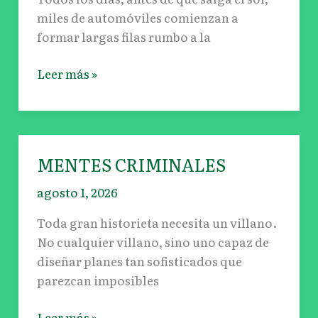
que
miles de automóviles comienzan a
ayuda
formar largas filas rumbo a la
a
mantener
Leer más »
en
movimiento
la
frontera
más
MENTES CRIMINALES
MENTES
transitada
CRIMINALES
agosto 1, 2026
del
mundo
Toda gran historieta necesita un villano.
No cualquier villano, sino uno capaz de
diseñar planes tan sofisticados que
parezcan imposibles
Leer más »