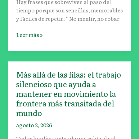
Hay frases que sobreviven al paso del
no
tiempo porque son sencillas, memorables
mentir
y fáciles de repetir. “No mentir, no robar
Leer más »
Más allá de las filas: el trabajo
Más
allá
silencioso que ayuda a
de
mantener en movimiento la
las
frontera más transitada del
filas:
mundo
el
trabajo
agosto 2, 2026
silencioso
Todos los días, antes de que salga el sol,