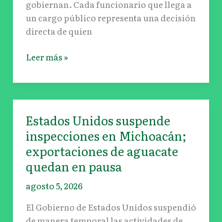
del
gobiernan. Cada funcionario que llega a
agua
un cargo público representa una decisión
en
directa de quien
Tijuana?
Leer más »
Estados Unidos suspende
Estados
Unidos
inspecciones en Michoacán;
suspende
exportaciones de aguacate
inspecciones
quedan en pausa
en
Michoacán;
agosto 5, 2026
exportaciones
El Gobierno de Estados Unidos suspendió
de
de manera temporal las actividades de