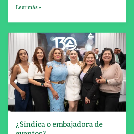
de
Leer más »
vehículos
importados
¿Síndica
o
embajadora
de
eventos?
¿Síndica o embajadora de
eventos?