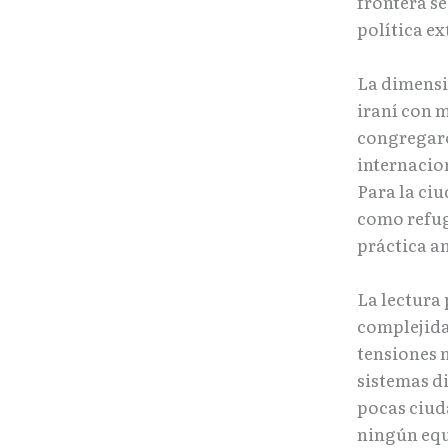
frontera se
política e
La dimensi
iraní con 
congregaro
internacio
Para la ciu
como refug
práctica a
La lectura
complejidad
tensiones 
sistemas d
pocas ciuda
ningún equ