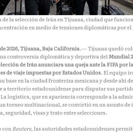
s de la selección de Irán en Tijuana, ciudad que funci
ncentración en medio de tensiones diplomáticas por e
 de 2026, Tijuana, Baja California
.— Tijuana quedó col
una controversia diplomática y deportiva del
Mundial 
elección de Irán anunciara una queja ante la FIFA por l
nes de viaje impuestas por Estados Unidos
. El equipo ir
su base en la ciudad fronteriza mexicana y desde ahí d
e a territorio estadounidense para disputar sus partido
 La logística, que en apariencia corresponde a la admi
un torneo multinacional, se convirtió en un asunto de
, seguridad, visas y trato entre selecciones.
o con
Reuters,
las autoridades estadounidenses permit