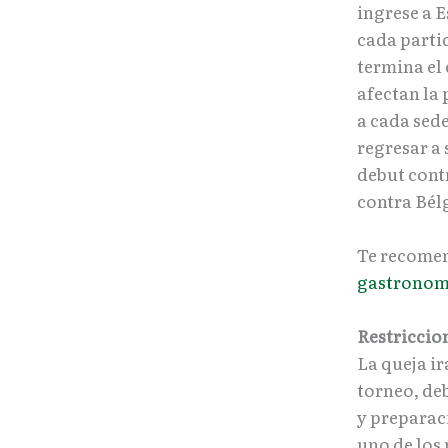
ingrese a E
cada parti
termina el
afectan la 
a cada sede
regresar a 
debut cont
contra Bél
Te recome
gastronomí
Restriccio
La queja ir
torneo, de
y preparac
uno de los