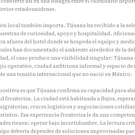
 convierte así en una bisagra entre el calendario deport
xterior estadounidense.
ón local también importa. Tijuana ha recibido a la sel
muestras de curiosidad, apoyo y hospitalidad. Aficiona
n afuera del hotel donde se hospeda el equipo y medi
nales han documentado el ambiente alrededor de la de
dad, el caso produce una visibilidad singular: Tijuana
io operativo, ciudad anfitriona informal y espacio de
nte una tensión internacional que no nació en México.
 positiva es que Tijuana confirma su capacidad para ab
 fronteriza. La ciudad está habituada a flujos, espera
migratorias, cruces logísticos y negociaciones cotidia
istintos. Esa experiencia fronteriza le da una compete
des tienen: operar bajo incertidumbre. La lectura crít
ipo debería depender de soluciones improvisadas par