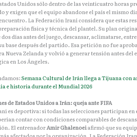
stados Unidos sólo dentro de las veinticuatro horas pr
do y exigen que el equipo abandone el país el mismo dí
 encuentro. La Federación Iraní considera que estas re
preparación física y técnica del plantel. Su plan origina
 dos días antes del juego, descansar, aclimatarse, entr
su base después del partido. Esa petición no fue aprob
ra Nueva Zelanda y volvió a generar tensión antes del
gica en Los Ángeles.
ndamos:
Semana Cultural de Irán llega a Tijuana con a
a e historia durante el Mundial 2026
nes de Estados Unidos a Irán: queja ante FIFA
aní es deportiva: si todas las selecciones participan en
berían contar con condiciones comparables de descans
ión. El entrenador
Amir Ghalenoei
afirmó que su equip
 más afectados por la organización. La Federación Iran