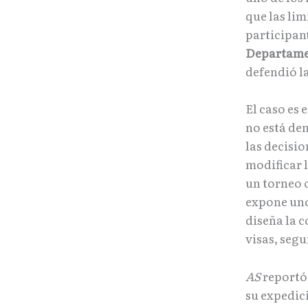
que las lim
participan
Departamen
defendió l
El caso es
no está de
las decisi
modificar 
un torneo
expone uno
diseña la 
visas, seg
AS
reportó
su expedici