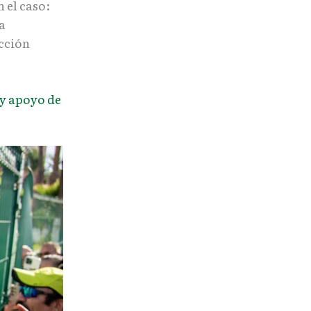
 el caso:
la
ección
 y apoyo de