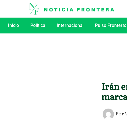
Ir
al
contenido
Inicio
Política
Internacional
Pulso Frontera:
Irán e
marca
Por