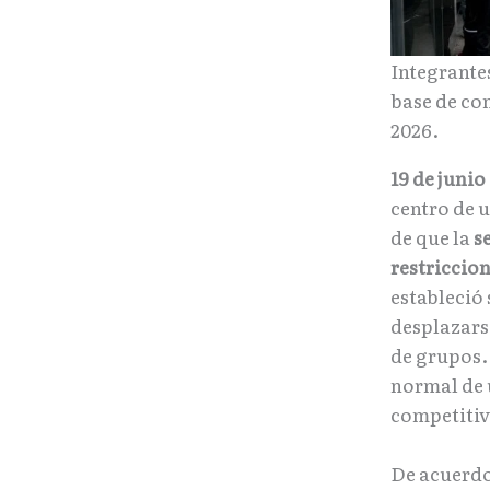
Integrante
base de co
2026.
19 de junio
centro de 
de que la
s
restriccio
estableció 
desplazars
de grupos.
normal de 
competitiva
De acuerd