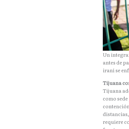
Un integran
antes de p
iraní se en
Tijuana co
Tijuana ad
como sede 
contención
distancias,
requiere c