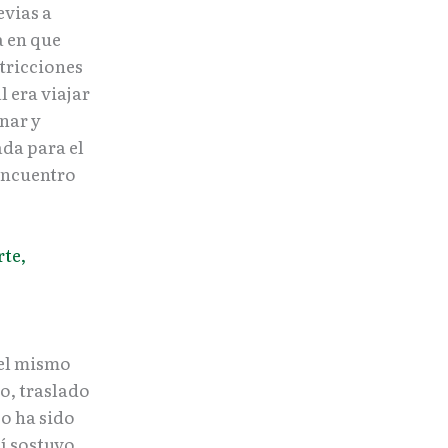
evias a
a en que
stricciones
l era viajar
enar y
ada para el
 encuentro
rte,
 el mismo
o, traslado
o ha sido
í sostuvo