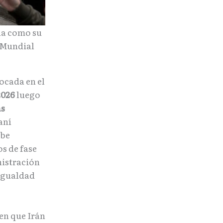
ona como su
l Mundial
ocada en el
2026
luego
as
aní
ebe
s de fase
nistración
 igualdad
en que Irán