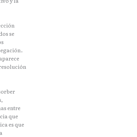
ivo y la
ección
dos se
os
legación.
 aparece
 resolución
sorber
s,
nas entre
ncia que
ica es que
a