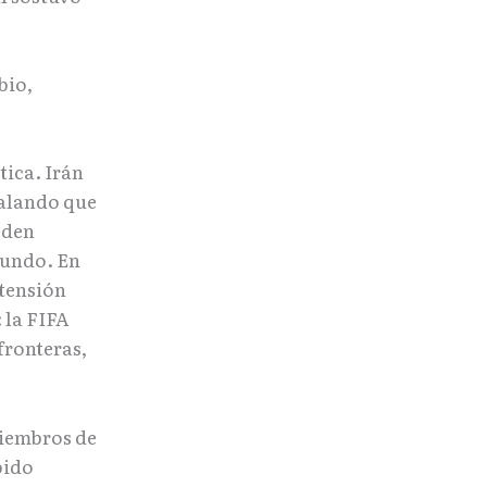
bio,
tica. Irán
ñalando que
eden
Mundo. En
 tensión
 la FIFA
fronteras,
miembros de
bido