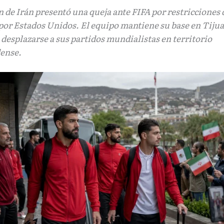
n de Irán presentó una queja ante FIFA por restricciones 
por Estados Unidos. El equipo mantiene su base en Tiju
desplazarse a sus partidos mundialistas en territorio
ense.