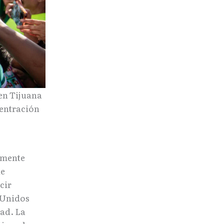
 en Tijuana
centración
amente
de
cir
s Unidos
dad. La