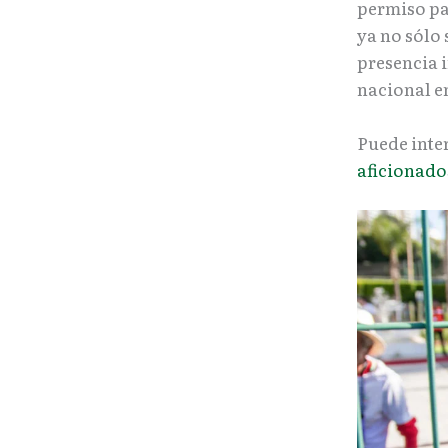
permiso pa
ya no sólo 
presencia 
nacional e
Puede inte
aficionado