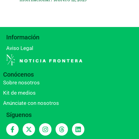
Información
Aviso Legal
Conócenos
Sobre nosotros
Kit de medios
Anúnciate con nosotros
Síguenos
F
X
I
T
L
a
-
n
h
i
c
t
s
r
n