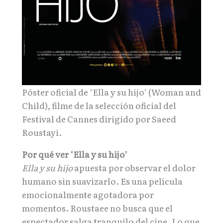
Póster oficial de ‘Ella y su hijo’ (Woman and
Child), filme de la selección oficial del
Festival de Cannes dirigido por Saeed
Roustayi.
Por qué ver ‘Ella y su hijo’
Ella y su hijo
apuesta por observar el dolor
humano sin suavizarlo. Es una película
emocionalmente agotadora por
momentos. Roustaee no busca que el
espectador salga tranquilo del cine. Lo que