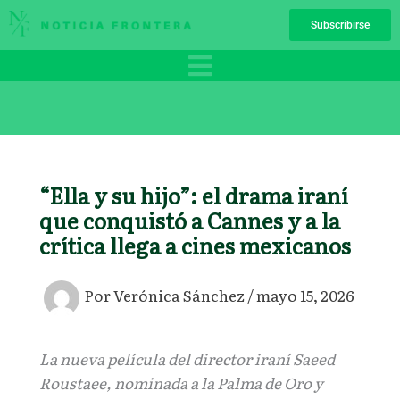
Ir
Subscribirse
al
contenido
“Ella y su hijo”: el drama iraní
que conquistó a Cannes y a la
crítica llega a cines mexicanos
Por
Verónica Sánchez
/
mayo 15, 2026
La nueva película del director iraní Saeed
Roustaee, nominada a la Palma de Oro y