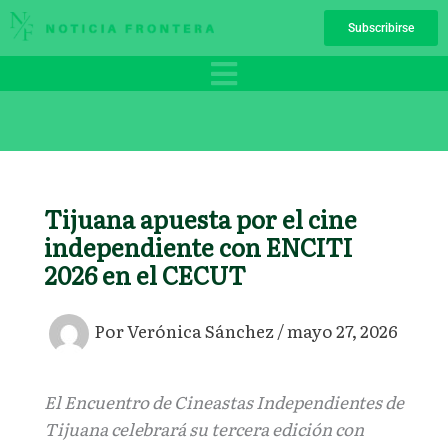
Ir
Subscribirse
al
contenido
Tijuana apuesta por el cine
independiente con ENCITI
2026 en el CECUT
Por
Verónica Sánchez
/
mayo 27, 2026
El Encuentro de Cineastas Independientes de
Tijuana celebrará su tercera edición con