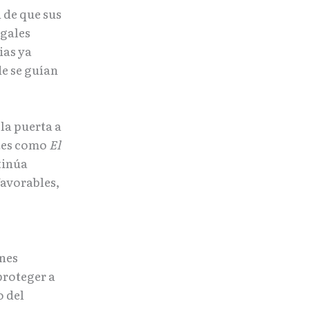
 de que sus
egales
ias ya
de se guían
la puerta a
ntes como
El
tinúa
favorables,
ones
proteger a
o del