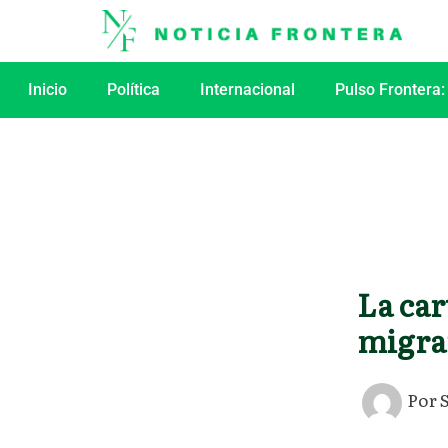
Ir
al
contenido
Inicio
Política
Internacional
Pulso Frontera:
La car
migran
Por