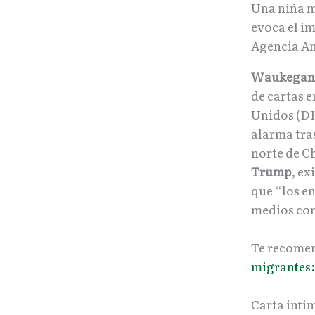
Una niña m
evoca el im
Agencia A
Waukegan, I
de cartas 
Unidos (D
alarma tra
norte de C
Trump
, e
que “los e
medios c
Te recome
migrantes: 
Carta inti