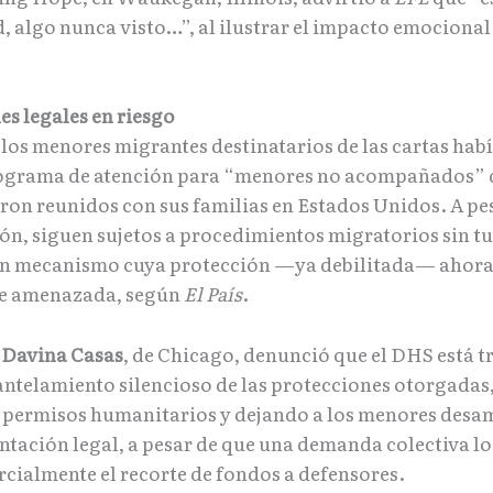
, algo nunca visto…”, al ilustrar el impacto emocional 
es legales en riesgo
los menores migrantes destinatarios de las cartas hab
ograma de atención para “menores no acompañados” d
ron reunidos con sus familias en Estados Unidos. A pes
ón, siguen sujetos a procedimientos migratorios sin tu
un mecanismo cuya protección —ya debilitada— ahora 
e amenazada, según
El País
.
a
Davina Casas
, de Chicago, denunció que el DHS está 
antelamiento silencioso de las protecciones otorgadas
permisos humanitarios y dejando a los menores des
entación legal, a pesar de que una demanda colectiva l
rcialmente el recorte de fondos a defensores.