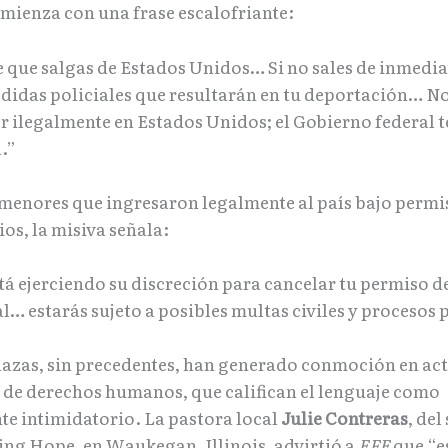
omienza con una frase escalofriante:
e que salgas de Estados Unidos… Si no sales de inmedia
edidas policiales que resultarán en tu deportación… No
 ilegalmente en Estados Unidos; el Gobierno federal t
.”
 menores que ingresaron legalmente al país bajo permi
os, la misiva señala:
tá ejerciendo su discreción para cancelar tu permiso d
… estarás sujeto a posibles multas civiles y procesos 
azas, sin precedentes, han generado conmoción en acti
 de derechos humanos, que califican el lenguaje como
te intimidatorio. La pastora local
Julie Contreras
, del
ing Hope, en Waukegan, Illinois, advirtió a
EFE
que “e