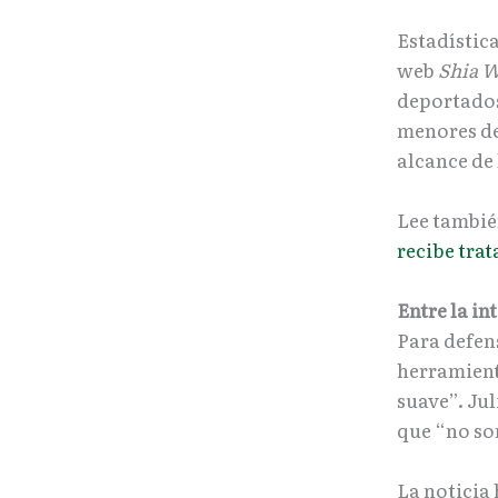
Estadístic
web
Shia 
deportados
menores de
alcance de
Lee tambi
recibe trat
Entre la in
Para defen
herramient
suave”. Ju
que “no so
La noticia 