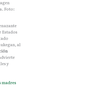
magen
a. Foto:
enazante
e Estados
tado
aukegan, al
ción
advierte
les y
us madres