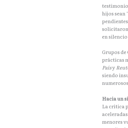
testimonio
hijos sean
pendientes
solicitaron
en silenci
Grupos de 
prácticas 
País
y
Reut
siendo insu
numerosos 
Hacia un s
La crítica 
aceleradas,
menores vu