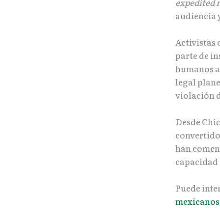
expedited 
audiencia 
Activistas
parte de in
humanos a 
legal plan
violación 
Desde Chica
convertido
han comenz
capacidad 
Puede inte
mexicanos 