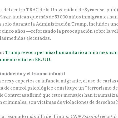
as del centro TRAC de la Universidad de Syracuse, publi
Waves
, indican que más de 53 000 niños inmigrantes han
 solo durante la Administración Trump, incluidos uno
 cinco años —reforzando la preocupación sobre la ve
 las medidas ejecutadas.
én:
Trump revoca permiso humanitario a niña mexican
amiento vital en EE. UU.
timidación y el trauma infantil
sores y expertos en infancia migrante, el uso de carta
a de control psicológico constituye un “terrorismo d
lie Contreras afirmó que estos mensajes han traumatiz
n criminales, son víctimas de violaciones de derechos
ha resonado más allá de Illinois:
CNN Español
recogió