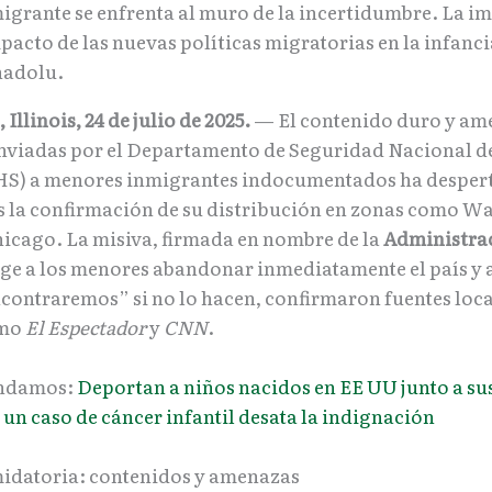
igrante se enfrenta al muro de la incertidumbre. La i
pacto de las nuevas políticas migratorias en la infanci
nadolu.
llinois, 24 de julio de 2025.
— El contenido duro y am
enviadas por el Departamento de Seguridad Nacional d
HS) a menores inmigrantes indocumentados ha desper
s la confirmación de su distribución en zonas como W
hicago. La misiva, firmada en nombre de la
Administra
xige a los menores abandonar inmediatamente el país y 
ncontraremos” si no lo hacen, confirmaron fuentes loca
omo
El Espectador
y
CNN
.
ndamos:
Deportan a niños nacidos en EE UU junto a s
un caso de cáncer infantil desata la indignación
midatoria: contenidos y amenazas