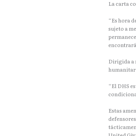
La carta c
“Es hora d
sujeto a m
permanecer
encontrará
Dirigida a
humanitari
“El DHS es
condicional
Estas amen
defensores
tácticamen
United Giv