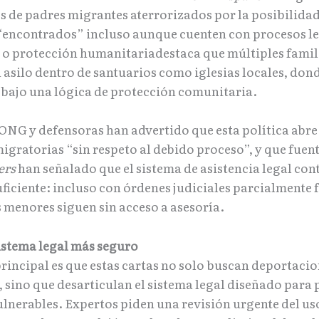
s de padres migrantes aterrorizados por la posibilidad
 “encontrados” incluso aunque cuenten con procesos l
 o protección humanitariadestaca que múltiples famil
 asilo dentro de santuarios como iglesias locales, don
o bajo una lógica de protección comunitaria.
ONG y defensoras han advertido que esta política abre 
migratorias “sin respeto al debido proceso”, y que fue
ers
han señalado que el sistema de asistencia legal con
ficiente: incluso con órdenes judiciales parcialmente 
menores siguen sin acceso a asesoría.
istema legal más seguro
principal es que estas cartas no solo buscan deportaci
 sino que desarticulan el sistema legal diseñado para 
lnerables. Expertos piden una revisión urgente del us