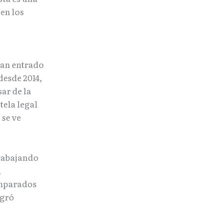
en los
ían entrado
esde 2014,
ar de la
tela legal
se ve
trabajando
,
amparados
ogró