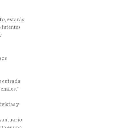
to, estarás
 intentes
e
sos
e entrada
penales.”
vistas y
 santuario
sta es una