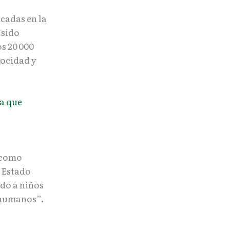
cadas en la
 sido
s 20 000
locidad y
a que
s como
e Estado
ado a niños
 humanos”.