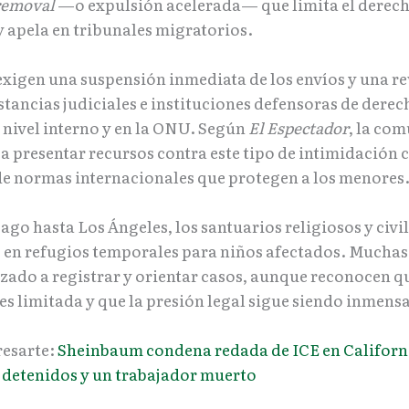
removal
—o expulsión acelerada— que limita el derech
y apela en tribunales migratorios.
 exigen una suspensión inmediata de los envíos y una r
stancias judiciales e instituciones defensoras de derec
nivel interno y en la ONU. Según
El Espectador
, la co
ea presentar recursos contra este tipo de intimidación
de normas internacionales que protegen a los menores
go hasta Los Ángeles, los santuarios religiosos y civil
 en refugios temporales para niños afectados. Muchas 
ado a registrar y orientar casos, aunque reconocen q
es limitada y que la presión legal sigue siendo inmensa
resarte:
Sheinbaum condena redada de ICE en Californi
detenidos y un trabajador muerto