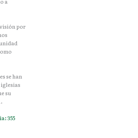
o a
evisión por
hos
munidad
 como
.
es se han
iglesias
ue su
.
a: 355