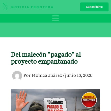
Ir
Subscribirse
al
contenido
Del malecón “pagado” al
proyecto empantanado
Por
Monica Juárez
/
junio 16, 2026