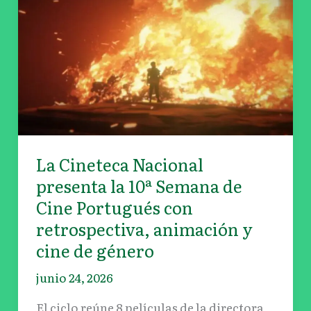
Cineteca
Nacional
presenta
la
10ª
Semana
de
Cine
Portugués
La Cineteca Nacional
con
presenta la 10ª Semana de
retrospectiva,
Cine Portugués con
animación
retrospectiva, animación y
y
cine de género
cine
de
junio 24, 2026
género
El ciclo reúne 8 películas de la directora