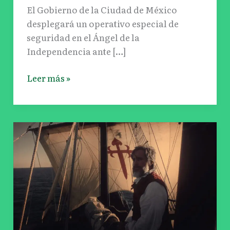
2026
El Gobierno de la Ciudad de México
desplegará un operativo especial de
seguridad en el Ángel de la
Independencia ante […]
Leer más »
Magallanes:
la
película
de
Lav
Diaz
con
Gael