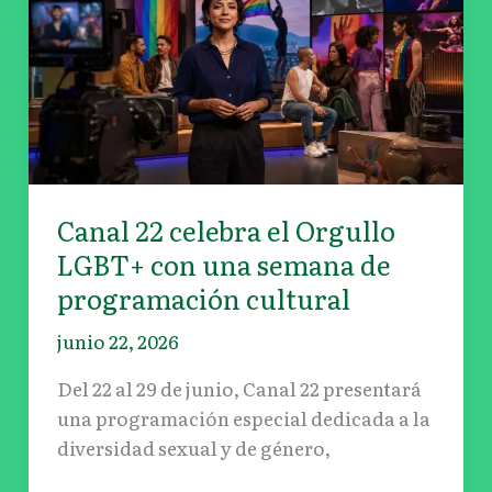
celebra
el
Orgullo
LGBT+
con
una
semana
de
Canal 22 celebra el Orgullo
programación
LGBT+ con una semana de
cultural
programación cultural
junio 22, 2026
Del 22 al 29 de junio, Canal 22 presentará
una programación especial dedicada a la
diversidad sexual y de género,