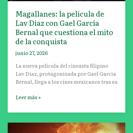
García
Magallanes: la película de
Bernal
Lav Diaz con Gael García
que
cuestiona
Bernal que cuestiona el mito
el
de la conquista
mito
junio 27, 2026
de
la
La nueva película del cineasta filipino
conquista
Lav Diaz, protagonizada por Gael García
Bernal, llega a los cines mexicanos tras su
Leer más »
La