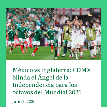
México
vs
Inglaterra:
CDMX
blinda
el
Ángel
de
la
México vs Inglaterra: CDMX
Independencia
para
blinda el Ángel de la
los
Independencia para los
octavos
octavos del Mundial 2026
del
julio 3, 2026
Mundial