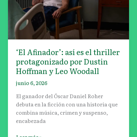
thriller
protagonizado
por
Dustin
Hoffman
y
‘El Afinador’: así es el thriller
Leo
protagonizado por Dustin
Woodall
Hoffman y Leo Woodall
junio 6, 2026
El ganador del Óscar Daniel Roher
debuta en la ficción con una historia que
combina música, crimen y suspenso,
encabezada
Leer más »