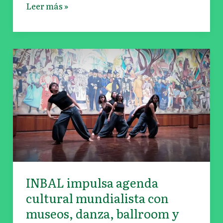
Leer más »
INBAL
impulsa
agenda
cultural
mundialista
con
museos,
danza,
ballroom
y
INBAL impulsa agenda
patrimonio
cultural mundialista con
museos, danza, ballroom y