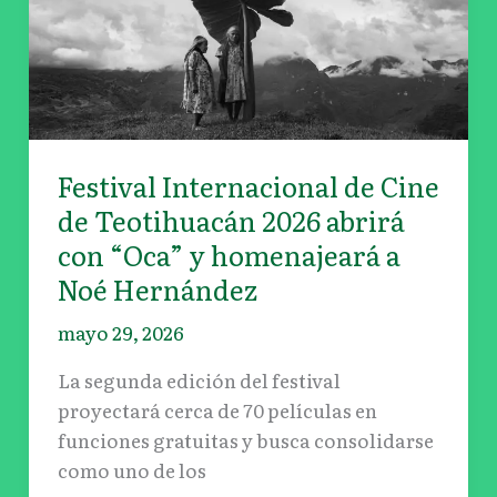
de
Cine
de
Teotihuacán
2026
abrirá
Festival Internacional de Cine
con
de Teotihuacán 2026 abrirá
“Oca”
con “Oca” y homenajeará a
y
Noé Hernández
homenajeará
a
mayo 29, 2026
Noé
La segunda edición del festival
Hernández
proyectará cerca de 70 películas en
funciones gratuitas y busca consolidarse
como uno de los