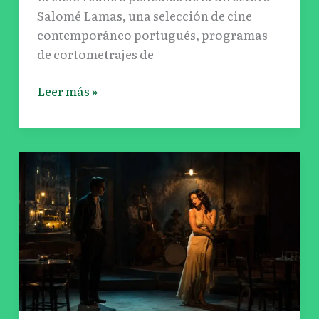
Salomé Lamas, una selección de cine
contemporáneo portugués, programas
de cortometrajes de
Leer más »
‘Tristessa’,
de
Jack
Kerouac,
llega
a
escena
con
la