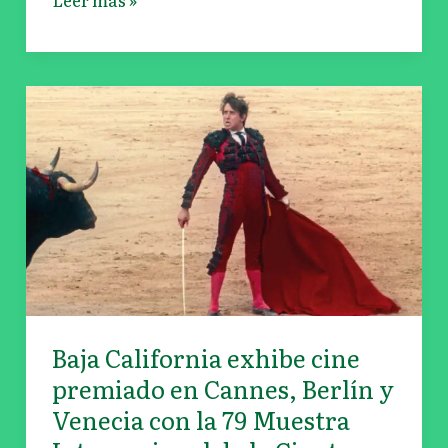
Baja
California
exhibe
cine
premiado
en
Cannes,
Berlín
y
Venecia
Baja California exhibe cine
con
premiado en Cannes, Berlín y
la
Venecia con la 79 Muestra
79