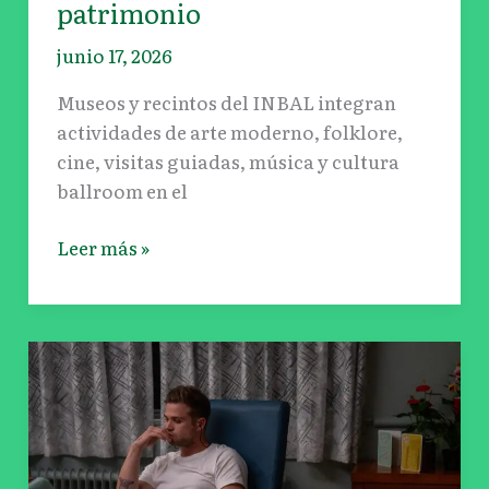
patrimonio
junio 17, 2026
Museos y recintos del INBAL integran
actividades de arte moderno, folklore,
cine, visitas guiadas, música y cultura
ballroom en el
Leer más »
‘El
Afinador’:
así
es
el