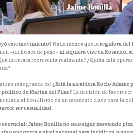
oyó este movimiento?
Nada menos que la
regidora del 
uien –dicho sea de paso–
ni siquiera vive en Rosarito, s
Qué intereses representa realmente? ¿Quién está opera
gada?
egunta más grande es:
¿Está la alcaldesa Rocío Adame
 político de Marina del Pilar?
La decisión de favorecer
nculada al bonillismo en un momento clave para la pol
parece ser casualidad
.
 es crucial
:
Jaime Bonilla no solo sigue moviendo piez
 sino que opera a nivel nacional para incidir en la suce