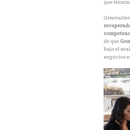
que termin
Generalmen
recuperad
competenc
de que
Gonz
bajo el ava
negocios e