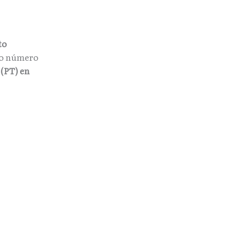
to
go número
 (PT) en