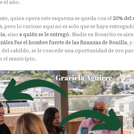
e el año.
te, quien opera este esquema se queda con el
20% del
o
, pero lo curioso aquí no es solo que se haya entregad
ia
, sino
a quién se le entregó
. Nadie en Rosarito es aje
ález fue el hombre fuerte de las finanzas de Bonilla
, y
l del cabildo, se le concede una oportunidad de oro pa
n el municipio.