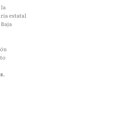
 la
ria estatal
 Baja
ión
ato
s
.