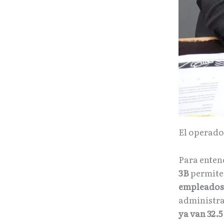
El operado
Para enten
3B
permite 
empleados
administr
ya van 32.5