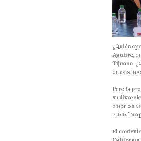
¿Quién ap
Aguirre
, q
Tijuana
. ¿
de esta ju
Pero la pr
su divorcio
empresa vi
estatal
no 
El
contexto
California,