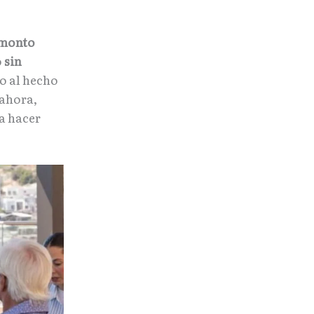
 monto
o
sin
no al hecho
 ahora,
ra hacer