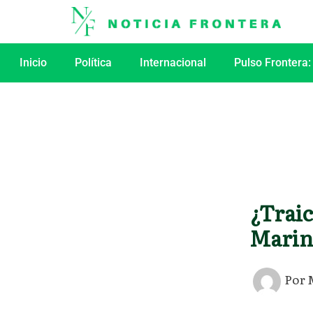
Ir
al
contenido
Inicio
Política
Internacional
Pulso Frontera:
¿Traic
Marin
Por