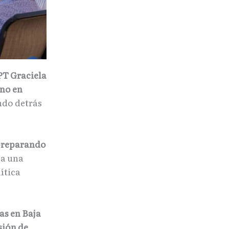
PT Graciela
ino en
ndo detrás
 preparando
 a una
ítica
as en Baja
sión de