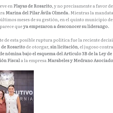
eve en
Playas de Rosarito
, y no precisamente a favor de
ora
Marina del Pilar Ávila Olmeda
. Mientras la mandata
últimos meses de su gestión, en el quinto municipio de
 parece que
ya empezaron a desconocer su liderazgo
.
e de esta posible ruptura política fue la reciente decis
 de Rosarito
de otorgar,
sin licitación
, el jugoso contr
e nómina bajo el esquema del Artículo 3B de la Ley de
ón Fiscal
a la empresa
Marabeles y Medrano Asociado