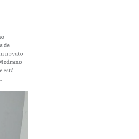
no
s de
 un novato
, Medrano
e está
a
.