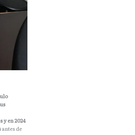
culo
sus
s y en 2024
s
antes de