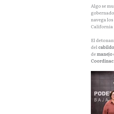
Algo se mu
gobernad
navega los 
California
El detonant
del
cabildo
de
manejo d
Coordinaci