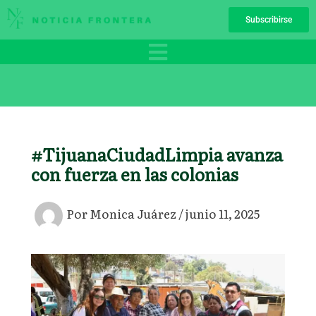
Ir
Subscribirse
al
contenido
#TijuanaCiudadLimpia avanza
con fuerza en las colonias
Por
Monica Juárez
/
junio 11, 2025