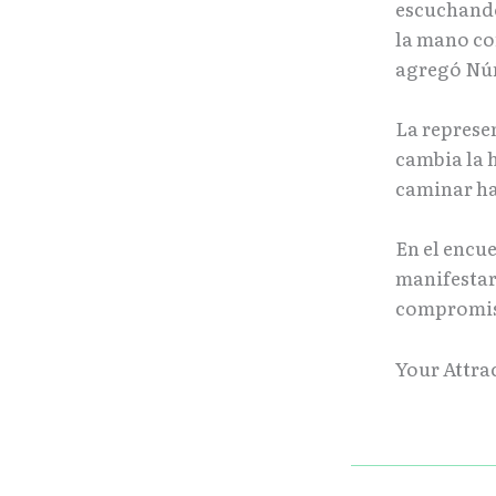
escuchando
la mano co
agregó Nú
La represe
cambia la h
caminar hac
En el encu
manifestar
compromiso
Your Attra