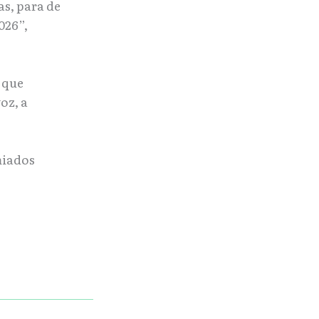
as, para de
026”,
 que
voz, a
miados