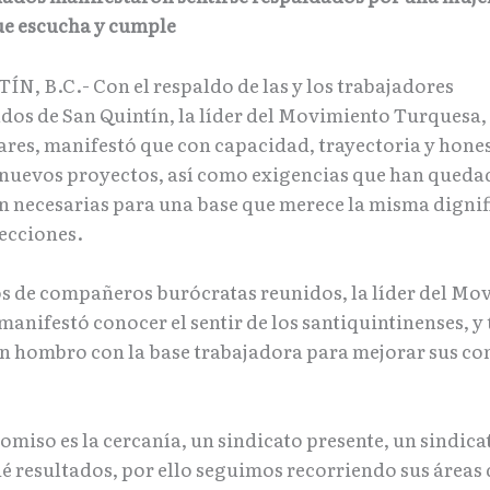
ue escucha y cumple
N, B.C.- Con el respaldo de las y los trabajadores
ados de San Quintín, la líder del Movimiento Turquesa,
res, manifestó que con capacidad, trayectoria y hone
nuevos proyectos, así como exigencias que han quedad
on necesarias para una base que merece la misma digni
secciones.
os de compañeros burócratas reunidos, la líder del Mo
anifestó conocer el sentir de los santiquintinenses, y
 hombro con la base trabajadora para mejorar sus co
miso es la cercanía, un sindicato presente, un sindica
é resultados, por ello seguimos recorriendo sus áreas 