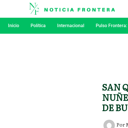
Ir
al
contenido
Inicio
Política
Internacional
Pulso Frontera:
SAN 
NUÑE
DE B
Por