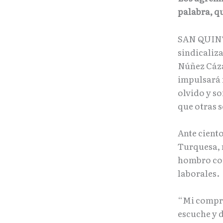
palabra, q
SAN QUINTÍ
sindicaliz
Núñez Cáza
impulsará 
olvido y s
que otras 
Ante cient
Turquesa, m
hombro con
laborales.
“Mi compro
escuche y d