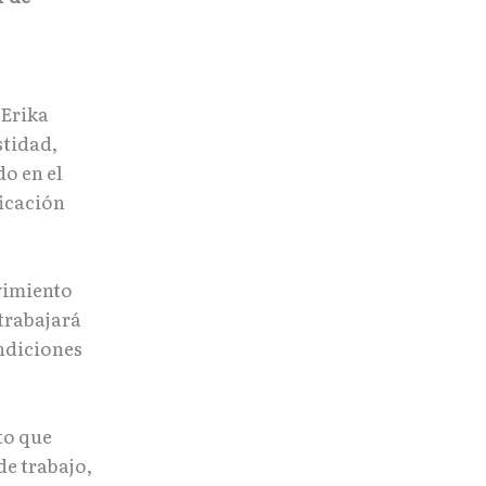
 Erika
stidad,
o en el
ficación
vimiento
 trabajará
ndiciones
to que
de trabajo,