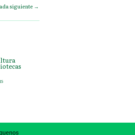
ada siguiente
→
ultura
iotecas
25
íguenos