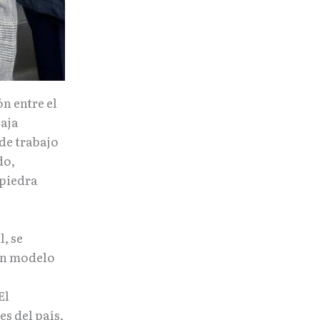
n entre el
Baja
de trabajo
do,
 piedra
, se
 un modelo
El
s del país,