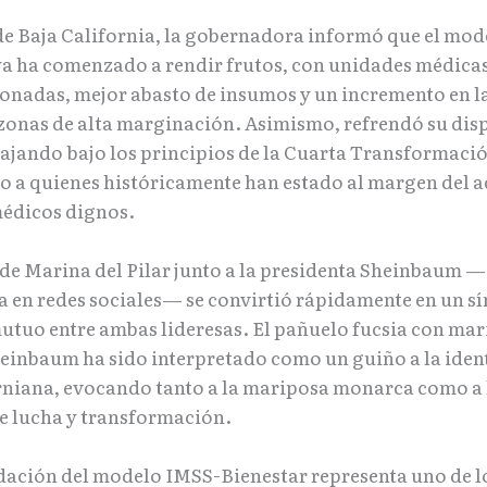
 de Baja California, la gobernadora informó que el mo
ya ha comenzado a rendir frutos, con unidades médica
onadas, mejor abasto de insumos y un incremento en la
zonas de alta marginación. Asimismo, refrendó su dis
bajando bajo los principios de la Cuarta Transformaci
o a quienes históricamente han estado al margen del a
médicos dignos.
de Marina del Pilar junto a la presidenta Sheinbaum —
 en redes sociales— se convirtió rápidamente en un s
utuo entre ambas lideresas. El pañuelo fucsia con ma
einbaum ha sido interpretado como un guiño a la iden
rniana, evocando tanto a la mariposa monarca como a 
e lucha y transformación.
dación del modelo IMSS-Bienestar representa uno de l