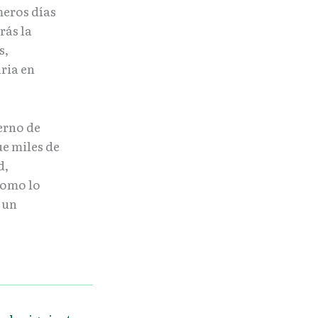
eros días
rás la
s,
ria en
erno de
ue miles de
d,
como lo
n un