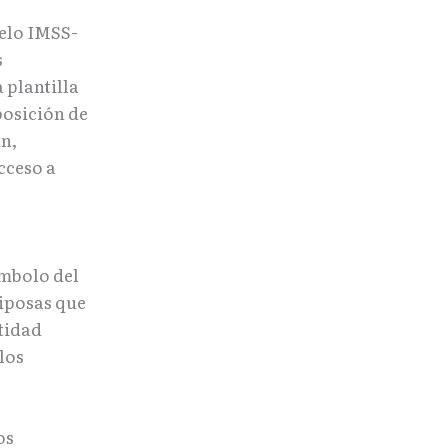
delo IMSS-
s
 plantilla
posición de
ón,
cceso a
ímbolo del
riposas que
tidad
los
os