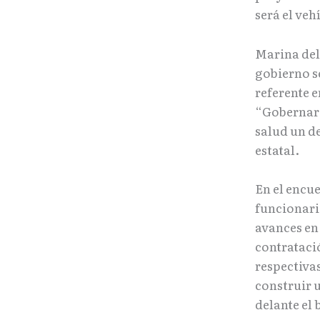
será el veh
Marina del
gobierno s
referente e
“Gobernar 
salud un d
estatal.
En el encu
funcionari
avances en
contratació
respectiva
construir 
delante el 