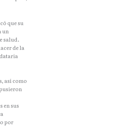
acó que su
a un
e salud.
acer de la
ndataria
s, así como
xpusieron
s en sus
ra
do por