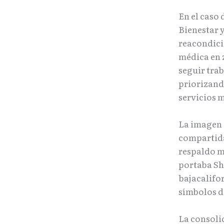
En el caso
Bienestar 
reacondici
médica en 
seguir tra
priorizand
servicios 
La imagen 
compartida
respaldo m
portaba Sh
bajacalifo
símbolos d
La consoli