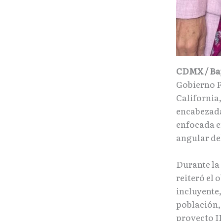
CDMX / Baj
Gobierno F
California
encabezada
enfocada e
angular del
Durante la
reiteró el 
incluyente,
población,
proyecto I