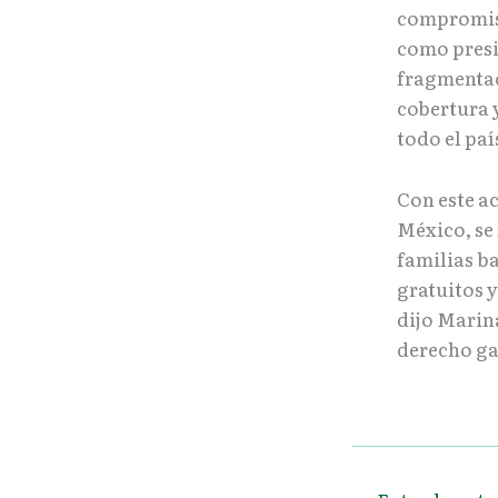
compromiso
como presid
fragmentaci
cobertura y
todo el paí
Con este a
México, se 
familias b
gratuitos 
dijo Marina
derecho ga