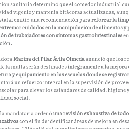
ación sanitaria determinó que el comedor industrial c
vidad vigente y mantenía bitácoras actualizadas, aunq
statal emitió una recomendación para
reforzar la lim
extremar cuidados en la manipulación de alimentos y p
ión de trabajadores con síntomas gastrointestinales
en
ción.
adora
Marina del Pilar Ávila Olmeda
anunció que los r
de la multa serán destinados
íntegramente a la mejora 
ctura y equipamiento en las escuelas donde se registra
ntará un refuerzo integral en la supervisión de provee
scolar para elevar los estándares de calidad, higiene 
lidad social.
 la mandataria ordenó
una revisión exhaustiva de todo
ucativos
con el fin de identificar áreas de mejora en d
escolares. “Más allá del cumplimiento normativo, nues