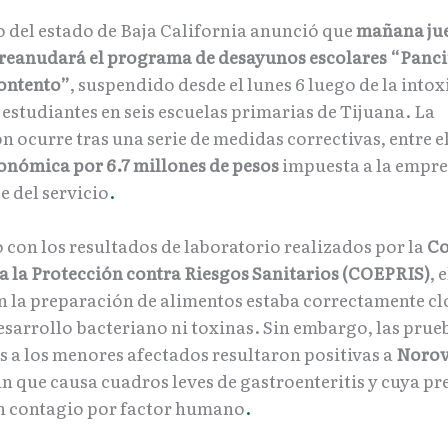
o del estado de Baja California anunció que
mañana jue
 reanudará el programa de desayunos escolares “Panci
ontento”
, suspendido desde el lunes 6 luego de la into
estudiantes en seis escuelas primarias de Tijuana. La
n ocurre tras una serie de medidas correctivas, entre e
onómica por 6.7 millones de pesos
impuesta a la empr
e del servicio
.
 con los resultados de laboratorio realizados por la
Co
ra la Protección contra Riesgos Sanitarios (COEPRIS)
, 
en la preparación de alimentos estaba correctamente cl
esarrollo bacteriano ni toxinas. Sin embargo, las prueb
s a los menores afectados resultaron positivas a
Norov
n que causa cuadros leves de gastroenteritis y cuya pr
n contagio por factor humano
.