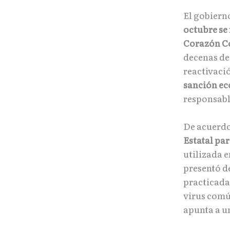
El gobiern
octubre se
Corazón C
decenas de 
reactivació
sanción ec
responsabl
De acuerdo
Estatal pa
utilizada 
presentó d
practicada
virus comú
apunta a u