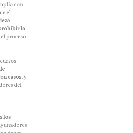
umplía con
ue el
pieza
rohibir la
 el proceso
ecursos
de
ron casos
, y
dores del
y
s los
esayunadores
tro deber