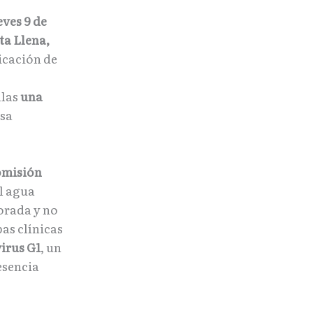
ves 9 de
ta Llena,
xicación de
llas
una
esa
misión
el agua
orada y no
as clínicas
irus G1
, un
esencia