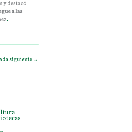
n y destacó
egue a las
ñez
.
ada siguiente
→
ultura
iotecas