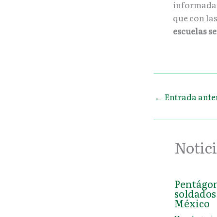
informada 
que con la
escuelas s
←
Entrada ante
Notici
Pentágon
soldados 
México