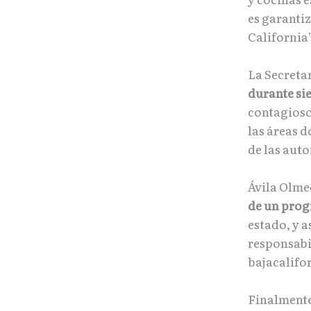
es garanti
California
La Secreta
durante sie
contagioso
las áreas 
de las auto
Ávila Olme
de un prog
estado, y 
responsabi
bajacalifo
Finalmente