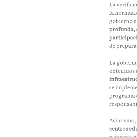
La verific
la normati
gobierno e
profunda, 
participac
de prepara
La gobern
obtenidos 
infraestru
se impleme
programa e
responsabi
Asimismo,
centros ed
y cocinas 