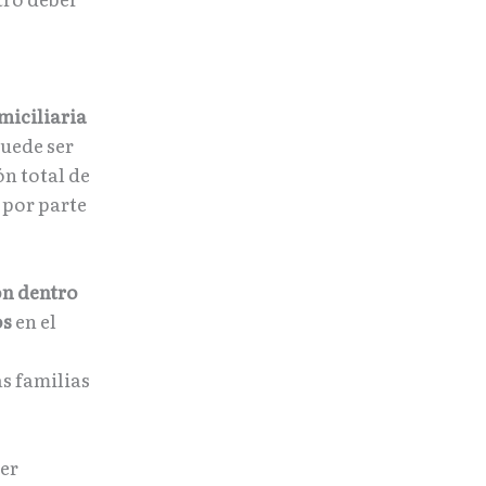
miciliaria
puede ser
n total de
 por parte
ón dentro
os
en el
as familias
er