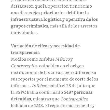
destacaron que la operación tiene como
uno de sus ejes prioritarios
debilitar la
infraestructura logística y operativa de los
grupos criminales
, más allá de los arrestos
individuales.
Variación de cifras y necesidad de
transparencia
Medios como
Infobae México
y
Contrareplica
coinciden en el origen
institucional de las cifras, pero difieren en
sus reportes por el momento de corte de los
informes.
Infobae
señaló el 28 de julio que
la SSPC había confirmado
5
497 personas
detenidas
, mientras que
Contrareplica
hablaba de
4
543
. El reporte más reciente y