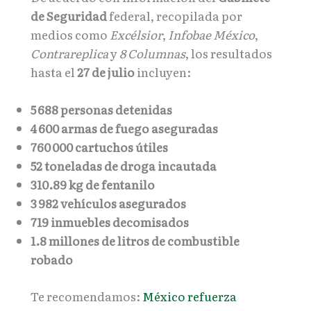
de Seguridad
federal, recopilada por
medios como
Excélsior
,
Infobae México
,
Contrareplica
y
8 Columnas
, los resultados
hasta el
27 de julio
incluyen:
5
688 personas detenidas
4
600 armas de fuego aseguradas
760
000 cartuchos útiles
52 toneladas de droga incautada
310.89 kg de fentanilo
3
982 vehículos asegurados
719 inmuebles decomisados
1.8 millones de litros de combustible
robado
Te recomendamos:
México refuerza