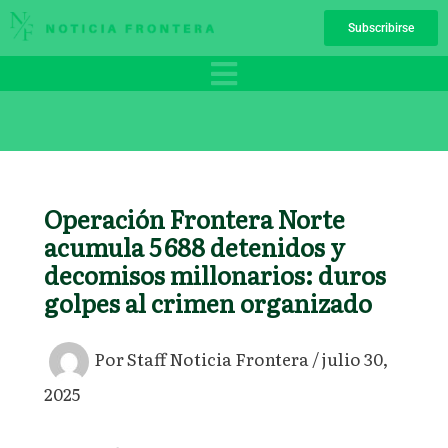
Ir
Subscribirse
al
contenido
Operación Frontera Norte
acumula 5 688 detenidos y
decomisos millonarios: duros
golpes al crimen organizado
Por
Staff Noticia Frontera
/
julio 30,
2025