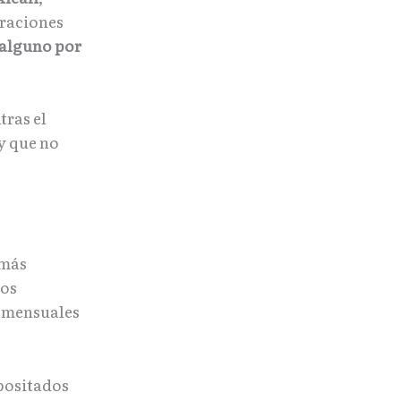
araciones
 alguno por
tras el
y que no
 más
gos
s mensuales
positados