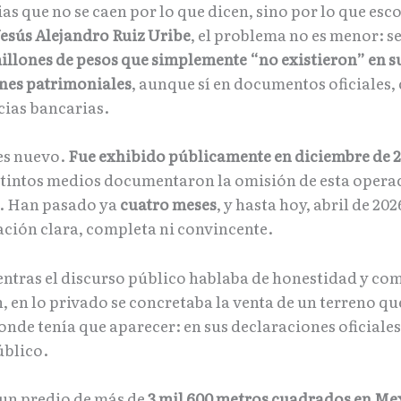
as que no se caen por lo que dicen, sino por lo que esc
esús Alejandro Ruiz Uribe
, el problema no es menor: se
millones de pesos que simplemente “no existieron” en s
nes patrimoniales
, aunque sí en documentos oficiales,
cias bancarias.
 es nuevo.
Fue exhibido públicamente en diciembre de 
tintos medios documentaron la omisión de esta opera
. Han pasado ya
cuatro meses
, y hasta hoy, abril de 20
ación clara, completa ni convincente.
ntras el discurso público hablaba de honestidad y com
, en lo privado se concretaba la venta de un terreno qu
onde tenía que aparecer: en sus declaraciones oficiale
úblico.
 un predio de más de
3 mil 600 metros cuadrados en Me