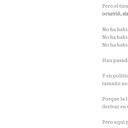
Pero el ti
ocurrió, s
No ha habi
No ha habi
No ha habi
Han pasado
Y en políti
tamaño no 
Porque la l
derivar en 
Pero aquí y