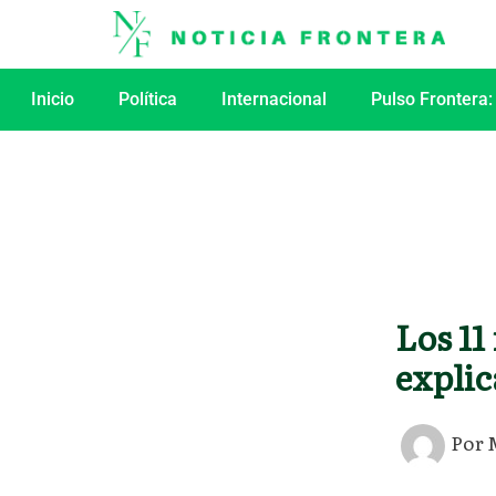
Ir
al
contenido
Inicio
Política
Internacional
Pulso Frontera:
Los 11
explic
Por