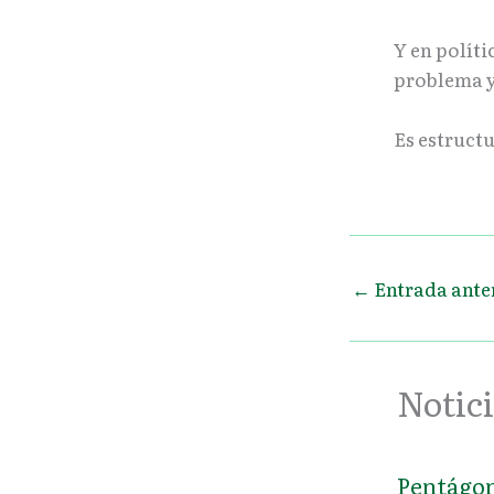
Y en políti
problema y
Es estructu
←
Entrada ante
Notici
Pentágon