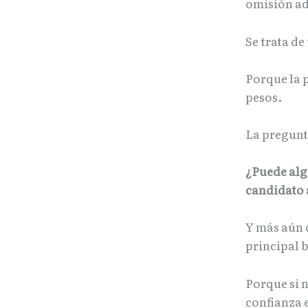
omisión ad
Se trata de
Porque la p
pesos.
La pregunt
¿Puede alg
candidato
Y más aún 
principal 
Porque si 
confianza 