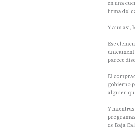
en una cue
firma del c
Y aun así,
Ese element
únicamente
parece dis
El comprad
gobierno p
alguien qu
Y mientras
programas 
de Baja Cal