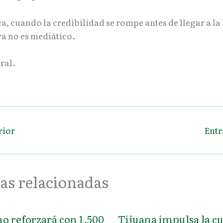
ca, cuando la credibilidad se rompe antes de llegar a la 
a no es mediático.
ral.
rior
Entr
as relacionadas
o reforzará con 1,500
Tijuana impulsa la c