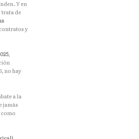
onden. Y en
 trata de
us
 contratos y
2025
,
ción
26, no hay
bate a la
e jamás
s como
xicali
,