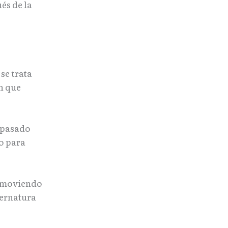
és de la
se trata
n que
 pasado
o para
romoviendo
bernatura