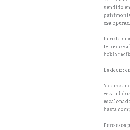
vendido en
patrimonial
esa operac
Pero lo más
terreno ya
había reci
Es decir: e
Y como suel
escandalos
escalonado
hasta compl
Pero esos 