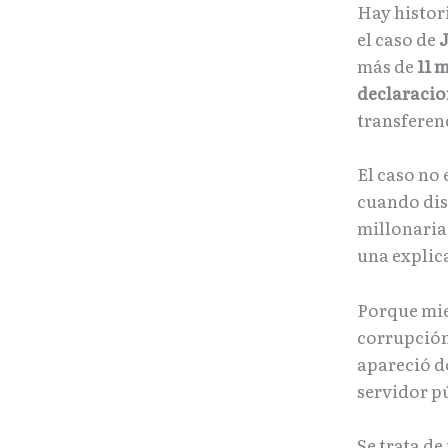
Hay histori
el caso de
J
más de
11 
declaracio
transferen
El caso no
cuando dis
millonaria
una explic
Porque mie
corrupción
apareció d
servidor p
Se trata de