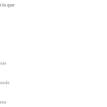
e lo que
este
puede
 una