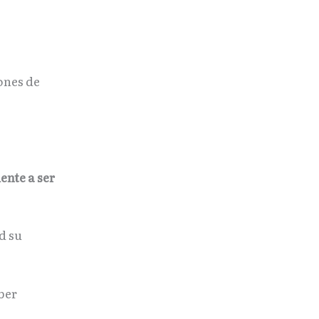
ones de
ente a ser
d su
ber