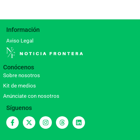
Información
Aviso Legal
Conócenos
Sobre nosotros
Kit de medios
Anúnciate con nosotros
Síguenos
F
X
I
T
L
a
-
n
h
i
c
t
s
r
n
e
w
t
e
k