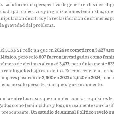
o
. La falta de una perspectiva de género en las investi
ciada por colectivos y organizaciones feministas, que
nipulación de cifras y la reclasificación de crímenes p
la gravedad del problema.
del SESNSP reflejan que en
2024 se cometieron 3,427 ase
 México
, pero solo
807 fueron investigados como femi
l número de víctimas alcanzó
3,433
, pero únicamente
83
n catalogados bajo este delito. En consecuencia, los 
 mujeres pasaron de
2,600 en 2023 a 2,620 en 2024
, una 
blema no solo persiste, sino que sigue en aumento.
ncia entre los casos que cumplen con los requisitos le
igados como feminicidios y los que realmente son clasi
s preocupante.
Un estudio de Animal Político reveló qu