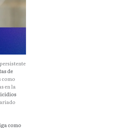
 persistente
tas de
s como
s en la
icidios
tariado
stiga como