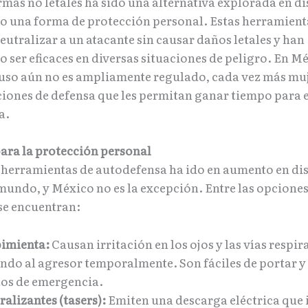
rmas no letales ha sido una alternativa explorada en di
o una forma de protección personal. Estas herramient
utralizar a un atacante sin causar daños letales y han
 ser eficaces en diversas situaciones de peligro. En M
uso aún no es ampliamente regulado, cada vez más mu
iones de defensa que les permitan ganar tiempo para 
a.
ara la protección personal
a herramientas de autodefensa ha ido en aumento en dis
 mundo, y México no es la excepción. Entre las opcione
 se encuentran:
pimienta:
Causan irritación en los ojos y las vías respir
ndo al agresor temporalmente. Son fáciles de portar y 
os de emergencia.
ralizantes (tasers):
Emiten una descarga eléctrica que 