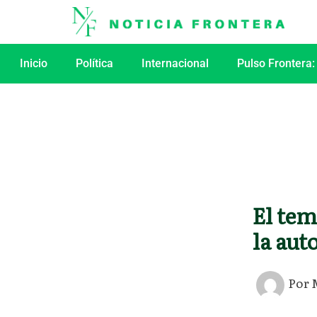
Ir
al
contenido
Inicio
Política
Internacional
Pulso Frontera:
El tem
la aut
Por