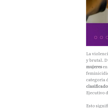
La violenci
y brutal. D
mujeres
en 
feminicidio
categoría 
clasificad
Ejecutivo 
Esto signi