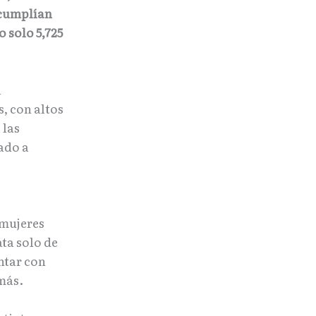
e cumplían
 solo 5,725
a
s, con altos
 las
vado a
 mujeres
ta solo de
ntar con
más.