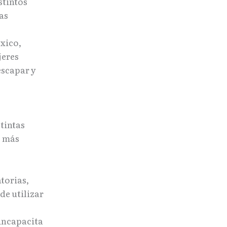
stintos
as
éxico,
jeres
escapar y
tintas
s más
atorias,
de utilizar
incapacita