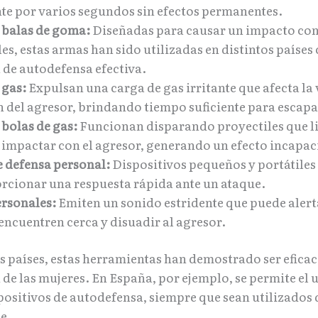
nte por varios segundos sin efectos permanentes.
e balas de goma:
Diseñadas para causar un impacto co
ales, estas armas han sido utilizadas en distintos paíse
 de autodefensa efectiva.
 gas:
Expulsan una carga de gas irritante que afecta la v
n del agresor, brindando tiempo suficiente para escapa
 bolas de gas:
Funcionan disparando proyectiles que l
l impactar con el agresor, generando un efecto incapac
e defensa personal:
Dispositivos pequeños y portátiles
rcionar una respuesta rápida ante un ataque.
rsonales:
Emiten un sonido estridente que puede alert
encuentren cerca y disuadir al agresor.
s países, estas herramientas han demostrado ser eficac
de las mujeres. En España, por ejemplo, se permite el 
spositivos de autodefensa, siempre que sean utilizados
e.