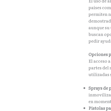
El uso de a
países com
permiten ne
demostrado
aunque su 
buscan opc
pedir ayud
Opciones p
El acceso 
partes del
utilizadas
Sprays de 
inmoviliza
en moment
Pistolas pa