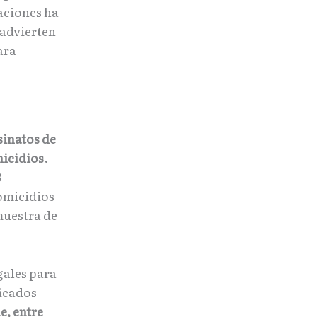
gaciones ha
 advierten
ara
sinatos de
nicidios
.
3
homicidios
muestra de
gales para
ficados
e, entre