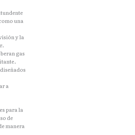
ntundente
s como una
isión y la
r.
iberan gas
itante.
 diseñados
ar a
es para la
uso de
 de manera