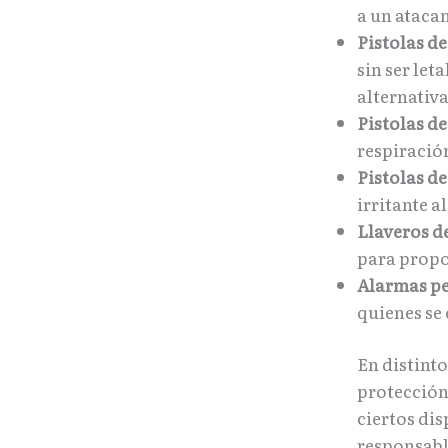
a un ataca
Pistolas d
sin ser let
alternativa
Pistolas de
respiració
Pistolas de
irritante a
Llaveros d
para propo
Alarmas pe
quienes se 
En distinto
protección 
ciertos di
responsabl