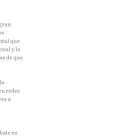
 gran
be
ntal que
onal y la
es de que
de
en redes
res a
bate en