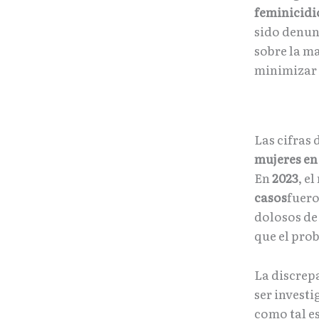
feminicidi
sido denun
sobre la ma
minimizar 
Las cifras 
mujeres en
En
2023
, e
casos
fuero
dolosos de
que el pro
La discrepa
ser invest
como tal e