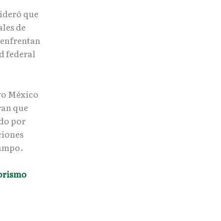
ideró que
ales de
 enfrentan
d federal
evo México
ran que
ado por
ciones
campo.
rorismo