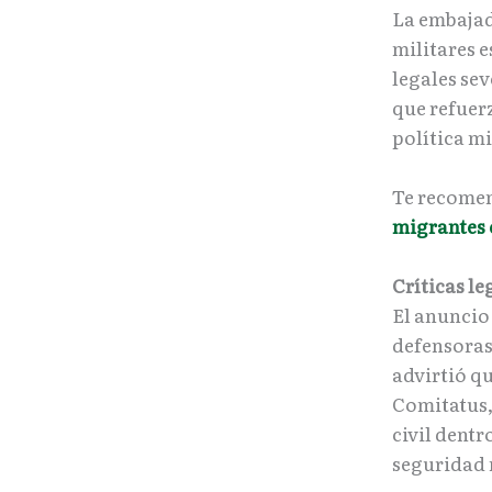
La embajad
militares 
legales se
que refuerz
política m
Te recome
migrantes 
Críticas l
El anuncio
defensoras
advirtió qu
Comitatus, 
civil dentr
seguridad 