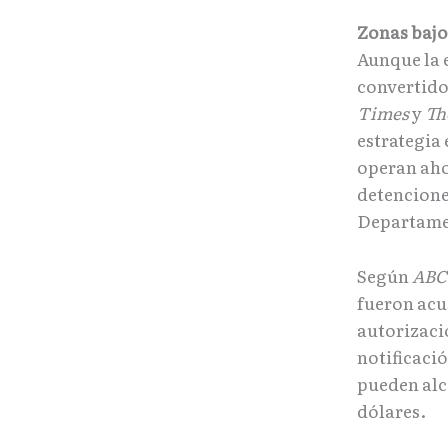
Zonas bajo 
Aunque la 
convertido
Times
y
Th
estrategia
operan ahor
detencione
Departame
Según
ABC
fueron acu
autorizaci
notificació
pueden alc
dólares.