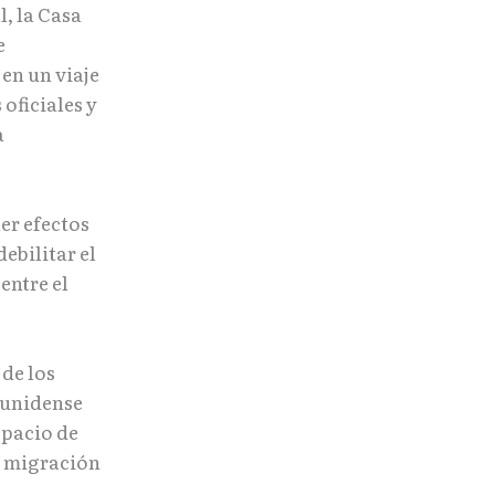
, la Casa
e
 en un viaje
oficiales y
a
er efectos
ebilitar el
entre el
 de los
ounidense
spacio de
y migración