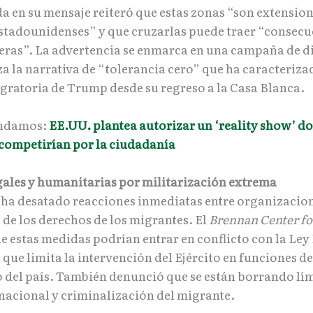
a en su mensaje reiteró que estas zonas “son extension
estadounidenses” y que cruzarlas puede traer “consecu
veras”. La advertencia se enmarca en una campaña de 
a la narrativa de “tolerancia cero” que ha caracteriza
igratoria de Trump desde su regreso a la Casa Blanca.
ndamos:
EE.UU. plantea autorizar un ‘reality show’ d
competirían por la ciudadanía
egales y humanitarias por militarización extrema
 ha desatado reacciones inmediatas entre organizacio
 de los derechos de los migrantes. El
Brennan Center fo
e estas medidas podrían entrar en conflicto con la Ley
que limita la intervención del Ejército en funciones d
o del país. También denunció que se están borrando lím
nacional y criminalización del migrante.