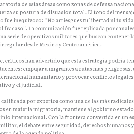
laratoria de estas áreas como zonas de defensa nacional
erza su postura de disuasión total. El tono del mensaj
 fue inequívoco: “No arriesgues tu libertad ni tu vida
l fracaso”. La comunicación fue replicada por canales 
na serie de operativos militares que buscan contener l
irregular desde México y Centroamérica.
, críticos han advertido que esta estrategia podría ten
ucentes: empujar a migrantes a rutas más peligrosas, d
ternacional humanitario y provocar conflictos legales 
tivo y el judicial.
 calificada por expertos como una de las más radicales
os en materia migratoria, mantiene al gobierno estad
inio internacional. Con la frontera convertida en un e
 militar, el debate entre seguridad, derechos humanos 
entro de la agenda política.