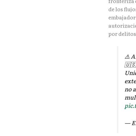
fronteriza 
de los flu
embajado
autorizaci
por delitos
⚠️ 
🇺🇸
Unid
exte
no a
mult
pic
— E