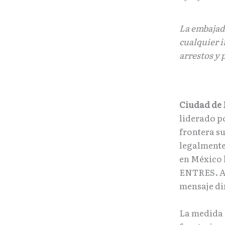
La embajad
cualquier i
arrestos y 
Ciudad de 
liderado p
frontera s
legalmente
en México l
ENTRES. Arr
mensaje di
La medida 