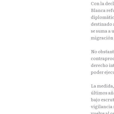
Con la dec
Blanca refu
diplomático
destinado a
se suma a u
migración 
No obstante
contraprod
derecho in
poder ejecu
La medida,
últimos añ
bajo escrut
vigilancia
vuelve al c