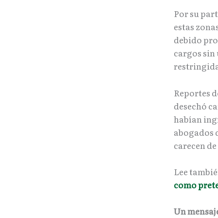
Por su par
estas zona
debido pro
cargos sin
restringid
Reportes d
desechó ca
habían ingr
abogados d
carecen de
Lee tambi
como prete
Un mensaje