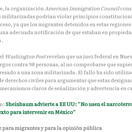
te, la organización
American Immigration Council
cons
s militarizadas podrían violar principios constitucion
ceso, ya que los migrantes detenidos en estas regiones
 una adecuada notificación de que estaban en propieda
a.
el
Washington Post
revelan que un juez federal en Nu
rgos contra 98 personas, al no comprobarse que supie
esado a una zona militarizada. El fallo ha sido utiliz
e derechos civiles para argumentar que estas designa
 mecanismos claros de señalización y advertencia en 
én:
Sheinbaum advierte a EE UU: “No usen el narcoter
xto para intervenir en México”
 para migrantes y para la opinión pública