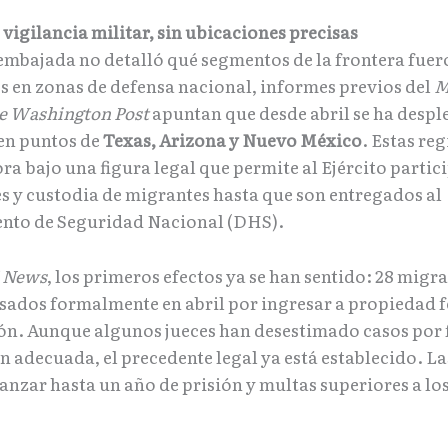
vigilancia militar, sin ubicaciones precisas
embajada no detalló qué segmentos de la frontera fuer
s en zonas de defensa nacional, informes previos del
M
e Washington Post
apuntan que desde abril se ha despl
 en puntos de
Texas, Arizona y Nuevo México
. Estas re
a bajo una figura legal que permite al Ejército partic
s y custodia de migrantes hasta que son entregados al
nto de Seguridad Nacional (DHS).
 News
, los primeros efectos ya se han sentido: 28 migr
sados formalmente en abril por ingresar a propiedad f
ón. Aunque algunos jueces han desestimado casos por 
n adecuada, el precedente legal ya está establecido. L
anzar hasta un año de prisión y multas superiores a lo