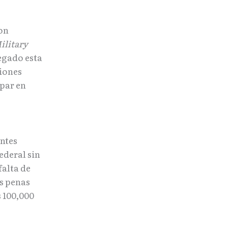
on
ilitary
egado esta
giones
ipar en
antes
ederal sin
falta de
as penas
s 100,000