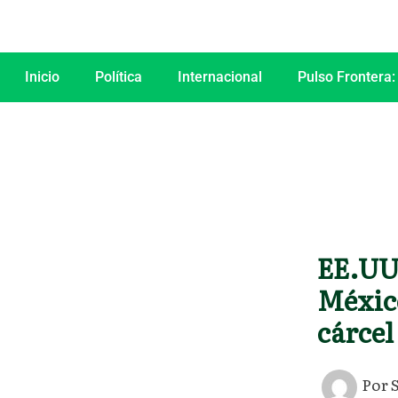
Ir
al
contenido
Inicio
Política
Internacional
Pulso Frontera:
EE.UU.
México
cárcel
Por