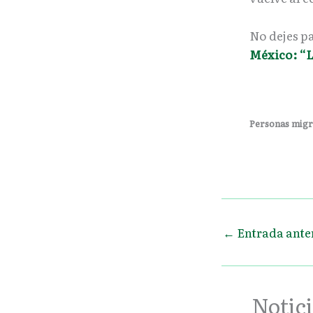
No dejes p
México: “L
Personas migra
←
Entrada ante
Notici