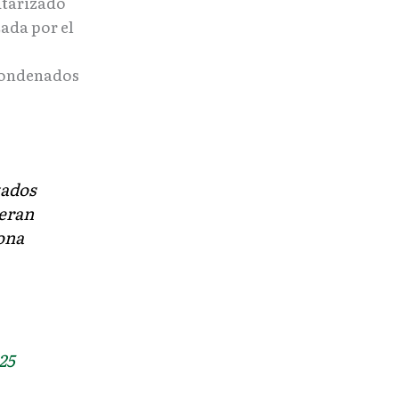
litarizado
zada por el
 condenados
tados
deran
sona
25