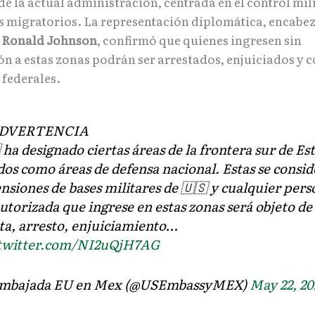
de la actual administración, centrada en el control mi
jos migratorios. La representación diplomática, encabe
r
Ronald Johnson
, confirmó que quienes ingresen sin
ón a estas zonas podrán ser arrestados, enjuiciados y
 federales.
ADVERTENCIA
 ha designado ciertas áreas de la frontera sur de Es
os como áreas de defensa nacional. Estas se consi
nsiones de bases militares de 🇺🇸 y cualquier per
utorizada que ingrese en estas zonas será objeto de
a, arresto, enjuiciamiento…
.twitter.com/NI2uQjH7AG
mbajada EU en Mex (@USEmbassyMEX)
May 22, 20