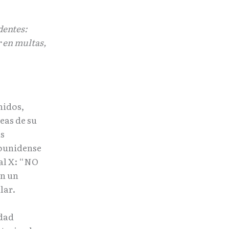
dentes:
r en multas,
nidos,
reas de su
as
dounidense
ial X: “NO
en un
lar.
idad