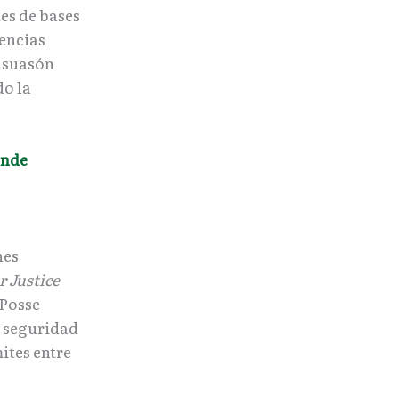
es de bases
encias
disuasón
do la
onde
nes
r Justice
 Posse
e seguridad
ites entre