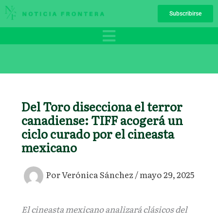
Ir
Subscribirse
al
contenido
Del Toro disecciona el terror
canadiense: TIFF acogerá un
ciclo curado por el cineasta
mexicano
Por
Verónica Sánchez
/
mayo 29, 2025
El cineasta mexicano analizará clásicos del