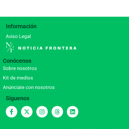
Información
Aviso Legal
Conócenos
Sobre nosotros
Kit de medios
Anúnciate con nosotros
Síguenos
F
X
I
T
L
a
-
n
h
i
c
t
s
r
n
e
w
t
e
k