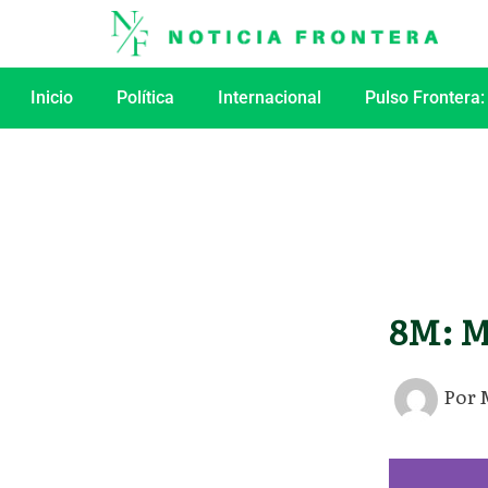
Ir
al
contenido
Inicio
Política
Internacional
Pulso Frontera:
8M: Mu
Por