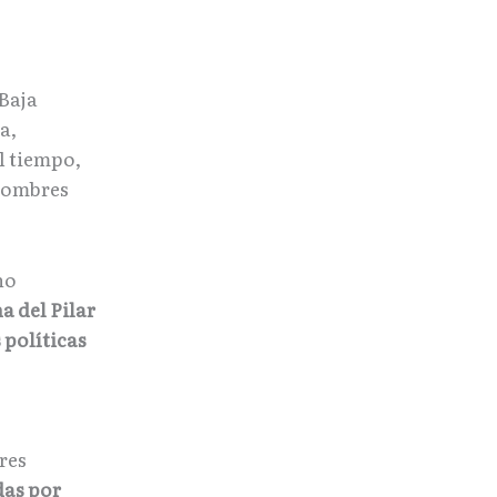
Baja
a,
l tiempo,
 hombres
no
a del Pilar
 políticas
eres
das por