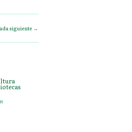
ada siguiente
→
ultura
iotecas
25