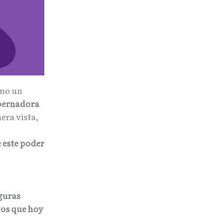
omo un
bernadora
mera vista,
 este poder
iguras
gos que hoy