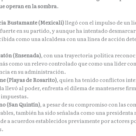
e operan en la sombra
.
ia Bustamante (Mexicali)
llegó con el impulso de un l
fuerte en su partido, y aunque ha intentado desmarcar
cibida como una alcaldesa con una línea de acción de
atón (Ensenada)
, con una trayectoria política reconoc
 más como un relevo controlado que como una líder co
cia en su administración.
e (Playas de Rosarito)
, quien ha tenido conflictos int
a llevó al poder, enfrenta el dilema de mantenerse firm
s impuestas.
o (San Quintín)
, a pesar de su compromiso con las c
ables, también ha sido señalada como una presidenta
de a acuerdos establecidos previamente por actores po
s.