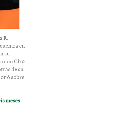
s R.
ncuentra en
en su
ta con
Ciro
trás de su
xionó sobre
eis meses