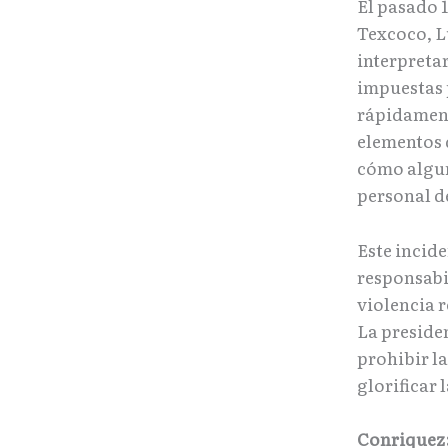
El pasado 1
Texcoco, L
interpreta
impuestas 
rápidament
elementos 
cómo algun
personal de
Este incide
responsabil
violencia 
La preside
prohibir l
glorificar 
Conriquez: