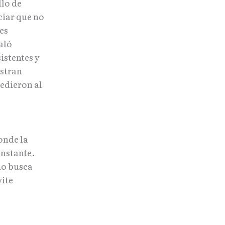
llo de
ciar que no
es
aló
istentes y
estran
edieron al
onde la
onstante.
no busca
vite