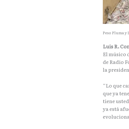
Peso Pluma y 
Luis R. Co
El músico 
de Radio Fó
la preside
“Lo que can
que ya ten
tiene uste
ya está af
evolucionar