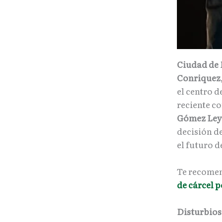
Ciudad de M
Conriquez
el centro d
reciente co
Gómez Ley
decisión d
el futuro d
Te recome
de cárcel p
Disturbios