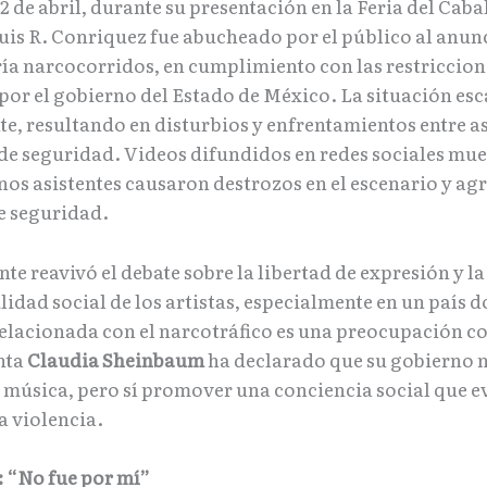
2 de abril, durante su presentación en la Feria del Caba
uis R. Conriquez fue abucheado por el público al anun
ría narcocorridos, en cumplimiento con las restriccion
por el gobierno del Estado de México. La situación esc
e, resultando en disturbios y enfrentamientos entre as
de seguridad. Videos difundidos en redes sociales mu
os asistentes causaron destrozos en el escenario y agr
 seguridad. ​
nte reavivó el debate sobre la libertad de expresión y la
idad social de los artistas, especialmente en un país d
relacionada con el narcotráfico es una preocupación c
nta
Claudia Sheinbaum
ha declarado que su gobierno 
a música, pero sí promover una conciencia social que e
la violencia.
 “No fue por mí”