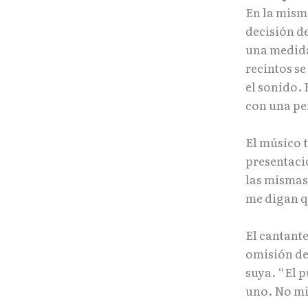
En la mism
decisión d
una medida
recintos se
el sonido.
con una pen
El músico 
presentaci
las mismas
me digan qu
El cantant
omisión de
suya. “El p
uno. No mi