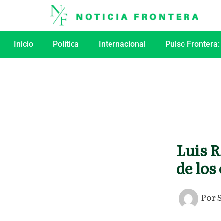
Ir
al
contenido
Inicio
Política
Internacional
Pulso Frontera:
Luis R
de los
Por