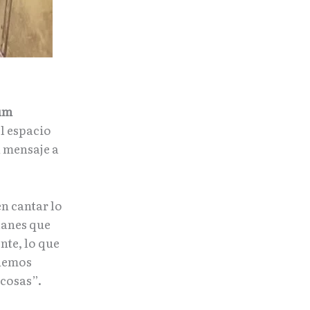
aum
l espacio
n mensaje a
en cantar lo
lanes que
nte, lo que
odemos
 cosas”.