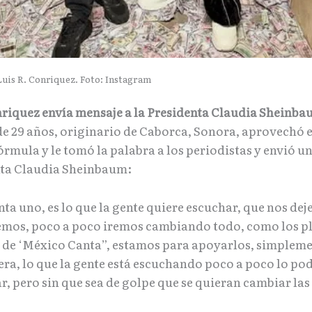
Luis R. Conriquez. Foto: Instagram
nriquez envía mensaje a la Presidenta Claudia Sheinb
de 29 años, originario de Caborca, Sonora, aprovechó e
rmula y le tomó la palabra a los periodistas y envió u
nta Claudia Sheinbaum:
ta uno, es lo que la gente quiere escuchar, que nos dej
emos, poco a poco iremos cambiando todo, como los p
d de ‘México Canta”, estamos para apoyarlos, simpleme
uera, lo que la gente está escuchando poco a poco lo p
, pero sin que sea de golpe que se quieran cambiar las