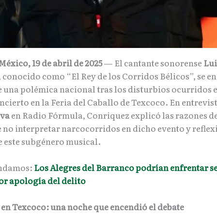
éxico, 19 de abril de 2025
— El cantante sonorense
Lui
, conocido como “El Rey de los Corridos Bélicos”, se e
e una polémica nacional tras los disturbios ocurridos 
ncierto en la Feria del Caballo de Texcoco. En entrevis
va
en Radio Fórmula, Conriquez explicó las razones de
e no interpretar narcocorridos en dicho evento y refle
e este subgénero musical.​
ndamos:
Los Alegres del Barranco podrían enfrentar s
or apología del delito
 en Texcoco: una noche que encendió el debate