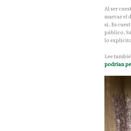
Al ser cues
marcar el 
sí. Es cue
público. S
lo explícito
Lee tambi
podrían pe