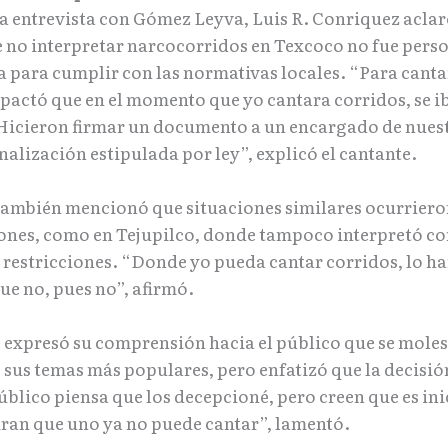
a entrevista con Gómez Leyva, Luis R. Conriquez aclar
e no interpretar narcocorridos en Texcoco no fue perso
 para cumplir con las normativas locales. “Para canta
 pactó que en el momento que yo cantara corridos, se i
 Hicieron firmar un documento a un encargado de nues
alización estipulada por ley”, explicó el cantante.​
también mencionó que situaciones similares ocurriero
ones, como en Tejupilco, donde tampoco interpretó co
 restricciones. “Donde yo pueda cantar corridos, lo ha
e no, pues no”, afirmó.​
e expresó su comprensión hacia el público que se moles
 sus temas más populares, pero enfatizó que la decisió
úblico piensa que los decepcioné, pero creen que es ini
ran que uno ya no puede cantar”, lamentó.​