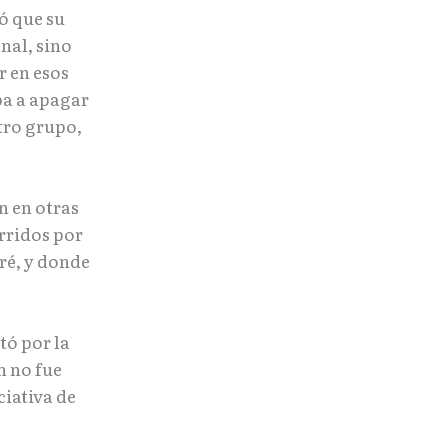
ó que su
nal, sino
r en esos
ba a apagar
tro grupo,
n en otras
rridos por
ré, y donde
tó por la
n no fue
ciativa de