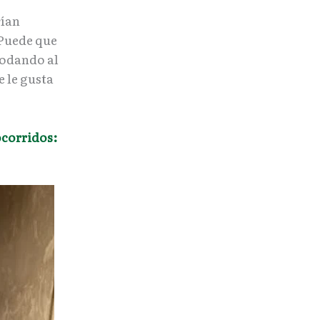
rían
“Puede que
modando al
 le gusta
ocorridos: