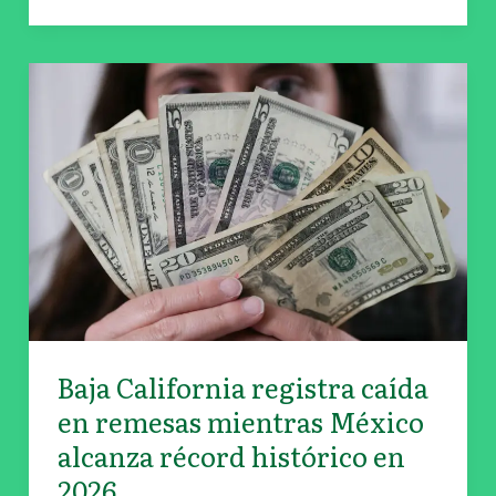
Baja
California
registra
caída
en
remesas
mientras
México
alcanza
récord
histórico
Baja California registra caída
en
en remesas mientras México
2026
alcanza récord histórico en
2026