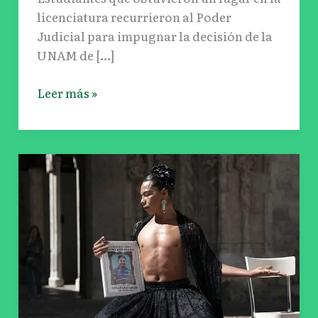
licenciatura recurrieron al Poder
Judicial para impugnar la decisión de la
UNAM de […]
Leer más »
El
artista
muxe,
Lukas
Avendaño,
hace
historia
con
el