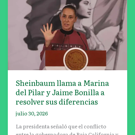
llama
a
Marina
del
Pilar
y
Jaime
Bonilla
a
resolver
Sheinbaum llama a Marina
sus
del Pilar y Jaime Bonilla a
diferencias
resolver sus diferencias
julio 30, 2026
La presidenta señaló que el conflicto
entre la gobernadora de Baja California y