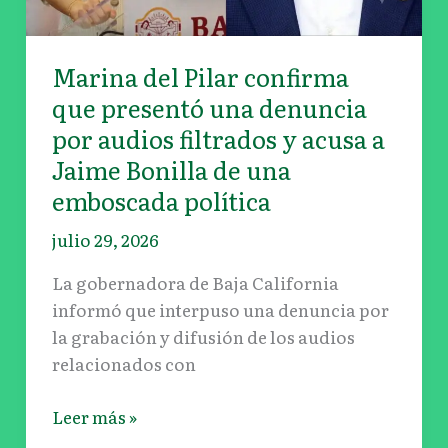
filtrados
y
Marina del Pilar confirma
acusa
que presentó una denuncia
a
Jaime
por audios filtrados y acusa a
Bonilla
Jaime Bonilla de una
de
emboscada política
una
julio 29, 2026
emboscada
política
La gobernadora de Baja California
informó que interpuso una denuncia por
la grabación y difusión de los audios
relacionados con
Leer más »