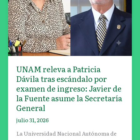
escándalo
por
examen
de
ingreso:
Javier
de
la
UNAM releva a Patricia
Fuente
Dávila tras escándalo por
asume
examen de ingreso: Javier de
la
la Fuente asume la Secretaría
Secretaría
General
General
julio 31, 2026
La Universidad Nacional Autónoma de