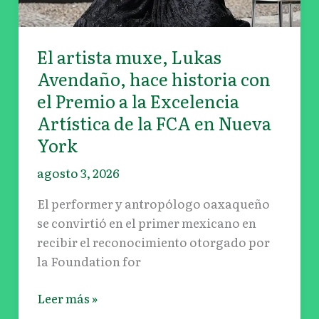
Premio
a
El artista muxe, Lukas
la
Avendaño, hace historia con
Excelencia
Artística
el Premio a la Excelencia
de
Artística de la FCA en Nueva
la
York
FCA
en
agosto 3, 2026
Nueva
El performer y antropólogo oaxaqueño
York
se convirtió en el primer mexicano en
recibir el reconocimiento otorgado por
la Foundation for
Leer más »