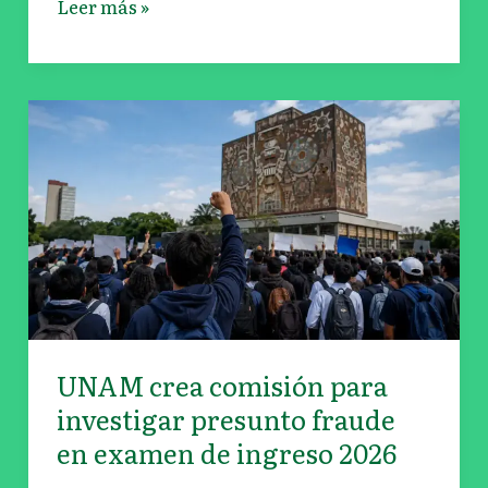
Leer más »
UNAM
crea
comisión
para
investigar
presunto
fraude
en
examen
de
UNAM crea comisión para
ingreso
investigar presunto fraude
2026
en examen de ingreso 2026