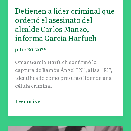
alcalde
Detienen a líder criminal que
Carlos
Manzo,
ordenó el asesinato del
informa
alcalde Carlos Manzo,
García
informa García Harfuch
Harfuch
julio 30, 2026
Omar García Harfuch confirmó la
captura de Ramón Ángel “N”, alias “R1”,
identificado como presunto líder de una
célula criminal
Leer más »
Sheinbaum