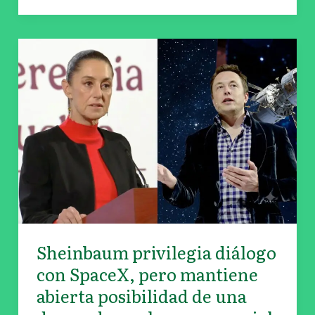
Sheinbaum
privilegia
diálogo
con
SpaceX,
pero
mantiene
abierta
posibilidad
de
una
Sheinbaum privilegia diálogo
demanda
con SpaceX, pero mantiene
por
abierta posibilidad de una
basura
espacial