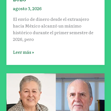
agosto 3, 2026
El envío de dinero desde el extranjero
hacia México alcanzó un máximo
histórico durante el primer semestre de
2026, pero
Leer más »
UNAM
releva
a
Patricia
Dávila
tras