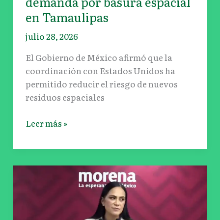
demanda por basura espacial
en
en Tamaulipas
Tamaulipas
julio 28, 2026
El Gobierno de México afirmó que la
coordinación con Estados Unidos ha
permitido reducir el riesgo de nuevos
residuos espaciales
Leer más »
Morena
llama
a
la