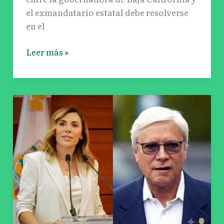
el exmandatario estatal debe resolverse
en el
Leer más »
Marina
del
Pilar
confirma
que
presentó
una
denuncia
por
audios