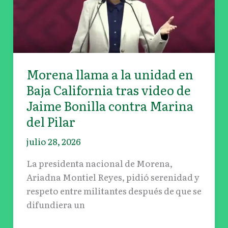
unidad
en
Baja
California
tras
Morena llama a la unidad en
video
Baja California tras video de
de
Jaime
Jaime Bonilla contra Marina
Bonilla
del Pilar
contra
julio 28, 2026
Marina
del
La presidenta nacional de Morena,
Pilar
Ariadna Montiel Reyes, pidió serenidad y
respeto entre militantes después de que se
difundiera un