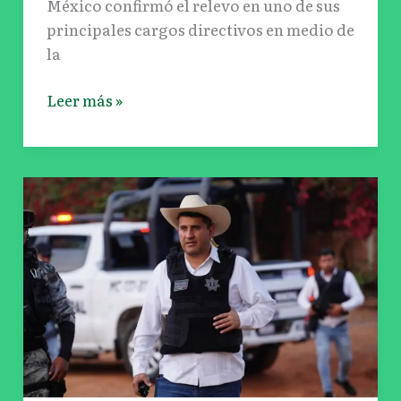
México confirmó el relevo en uno de sus
principales cargos directivos en medio de
la
Leer más »
Detienen
a
líder
criminal
que
ordenó
el
asesinato
del