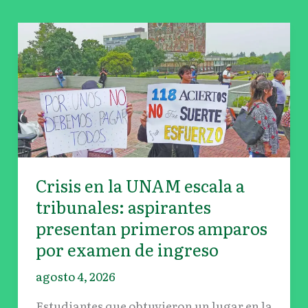
Crisis
en
la
UNAM
escala
a
tribunales:
aspirantes
presentan
Crisis en la UNAM escala a
primeros
tribunales: aspirantes
amparos
presentan primeros amparos
por
por examen de ingreso
examen
de
agosto 4, 2026
ingreso
Estudiantes que obtuvieron un lugar en la