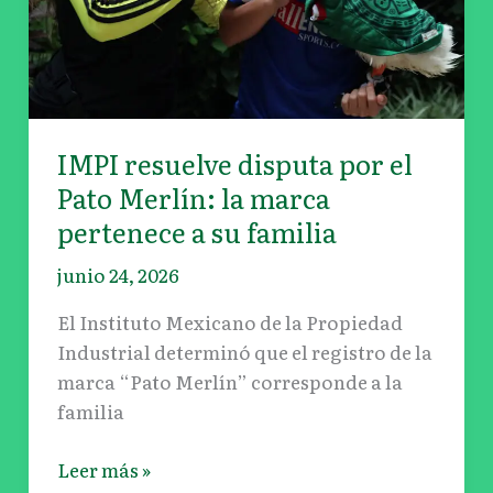
la
marca
pertenece
a
su
IMPI resuelve disputa por el
familia
Pato Merlín: la marca
pertenece a su familia
junio 24, 2026
El Instituto Mexicano de la Propiedad
Industrial determinó que el registro de la
marca “Pato Merlín” corresponde a la
familia
Leer más »