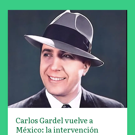
Carlos
Gardel
vuelve
a
México:
la
intervención
urbana
entra
en
su
recta
final
Carlos Gardel vuelve a
México: la intervención