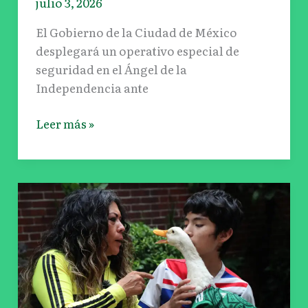
julio 3, 2026
Mundial
2026
El Gobierno de la Ciudad de México
desplegará un operativo especial de
seguridad en el Ángel de la
Independencia ante
Leer más »
IMPI
resuelve
disputa
por
el
Pato
Merlín: