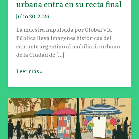
urbana entra en su recta final
julio 30, 2026
La muestra impulsada por Global Vía
Pública lleva imágenes históricas del
cantante argentino al mobiliario urbano
de la Ciudad de […]
Leer más »
Tour
de
Cine
Francés
celebrará