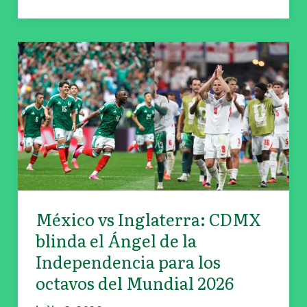
México
vs
Inglaterra:
CDMX
blinda
el
Ángel
de
la
México vs Inglaterra: CDMX
Independencia
para
blinda el Ángel de la
los
Independencia para los
octavos
octavos del Mundial 2026
del