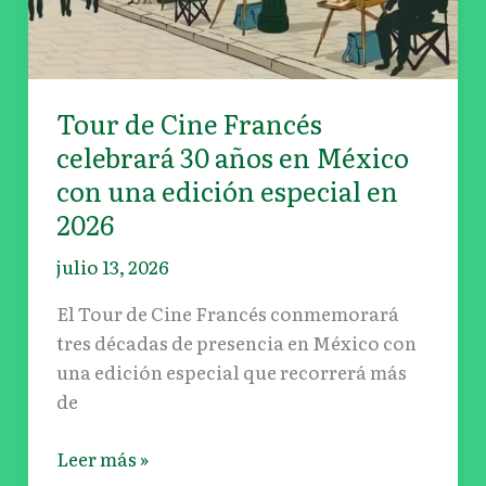
30
años
en
México
Tour de Cine Francés
con
celebrará 30 años en México
una
con una edición especial en
edición
2026
especial
en
julio 13, 2026
2026
El Tour de Cine Francés conmemorará
tres décadas de presencia en México con
una edición especial que recorrerá más
de
Leer más »