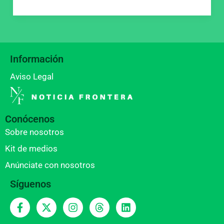
Información
Aviso Legal
Conócenos
Sobre nosotros
Kit de medios
Anúnciate con nosotros
Síguenos
F
X
I
T
L
a
-
n
h
i
c
t
s
r
n